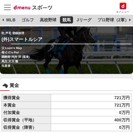
dメニュー
球
MLB
ゴルフ
高校野球
競馬
Jリーグ
プロ野球（2軍）
牝 芦毛 登録抹消
(外)スマートルシア
父:Liam’s Map
母:C C’s Pal
調教師:河内 洋 (栗東)
馬主:大川 徹
生産者:
賞金
獲得賞金
721万円
本賞金
721万円
付加賞金
0万円
収得賞金（平地）
400万円
収得賞金（障害）
0万円