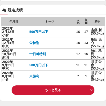
競走成績
人
着
年月日
レース
騎手
気
順
2022年
斎藤 新
2月12日
500万円以下
16
17
(55.0kg)
小倉
2021年
亀田 温
12月4日
栄特別
15
13
心
中京
(55.0kg)
2021年
秋山 稔
10月31日
十日町特別
17
15
樹
新潟
(55.0kg)
2020年
川須 栄
9月21日
500万円以下
11
11
彦
中京
(53.0kg)
2020年
川須 栄
8月30日
未勝利
7
1
彦
小倉
(54.0kg)
もっと見る