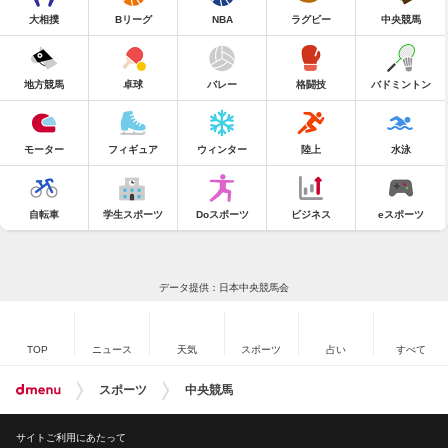
大相撲
Bリーグ
NBA
ラグビー
中央競馬
地方競馬
卓球
バレー
格闘技
バドミントン
モーター
フィギュア
ウィンター
陸上
水泳
自転車
学生スポーツ
Doスポーツ
ビジネス
eスポーツ
データ提供：日本中央競馬会
TOP
ニュース
天気
スポーツ
占い
すべて
スポーツ
中央競馬
サイトご利用にあたって