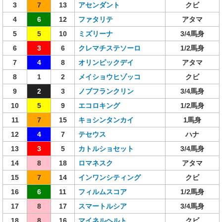
3
7
13
アセンダント
クビ
4
6
12
ファタリテ
アタマ
5
5
10
ミズリーナ
3/4馬身
6
3
6
クレマチステソーロ
1/2馬身
7
4
8
オリンピックデイ
アタマ
8
1
2
メイショウヒゾッコ
クビ
9
2
3
ノブフランクリン
3/4馬身
10
5
9
エコロキング
1/2馬身
11
7
15
キョシンタンカイ
1馬身
12
4
7
テセウス
ハナ
13
3
5
カトルショセット
3/4馬身
14
8
18
ロマネスク
アタマ
15
7
14
インワンシティング
クビ
16
6
11
フィルムスコア
1/2馬身
17
8
17
スマートルシア
3/4馬身
18
8
16
マイネルヘルト
クビ