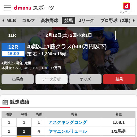
dメニュー
球
MLB
ゴルフ
高校野球
競馬
Jリーグ
プロ野球（2軍）
11R
2月12日(土) 2回小倉1日
4歳以上1勝クラス(500万円以下)
12R
16:00
芝 右・1,200m 18頭
4歳以上 (混合) 定量
本賞金：770、310、190、120、77万円
出馬表
データ分析
オッズ
結果
競走成績
着順
枠番
馬番
馬名
着差
1
1
1
アスクキングコング
1.08.1
2
2
4
ヤマニンルリュール
1/2馬身