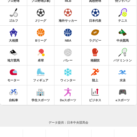
プロ野球
プロ野球(2軍)
MLB
高校野球
侍ジャパン
ゴルフ
Jリーグ
海外サッカー
日本代表
テニス
大相撲
Bリーグ
NBA
ラグビー
中央競馬
地方競馬
卓球
バレー
格闘技
バドミントン
モーター
フィギュア
ウィンター
陸上
水泳
自転車
学生スポーツ
Doスポーツ
ビジネス
eスポーツ
データ提供：日本中央競馬会