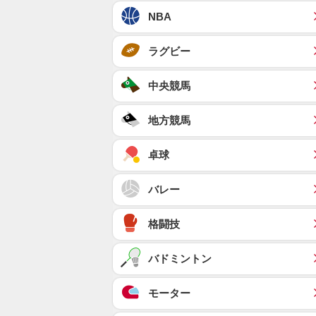
NBA
ラグビー
中央競馬
地方競馬
卓球
バレー
格闘技
バドミントン
モーター