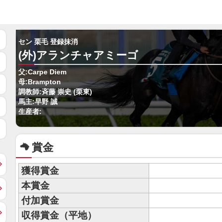
セン 栗毛 登録抹消
(外)アランチャアミーゴ
父:Carpe Diem
母:Brampton
調教師:斉藤 崇史 (栗東)
馬主:早野 誠
生産者:
賞金
獲得賞金
本賞金
付加賞金
収得賞金（平地）