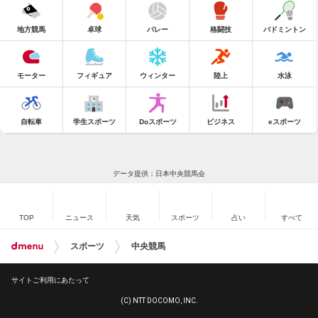
地方競馬
卓球
バレー
格闘技
バドミントン
モーター
フィギュア
ウィンター
陸上
水泳
自転車
学生スポーツ
Doスポーツ
ビジネス
eスポーツ
データ提供：日本中央競馬会
TOP
ニュース
天気
スポーツ
占い
すべて
スポーツ
中央競馬
サイトご利用にあたって
(C) NTT DOCOMO, INC.