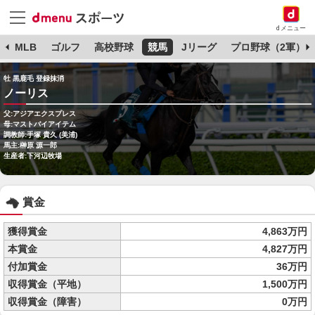
dメニュー
球
MLB
ゴルフ
高校野球
競馬
Jリーグ
プロ野球（2軍）
牡 黒鹿毛 登録抹消
ノーリス
父:アジアエクスプレス
母:マストバイアイテム
調教師:手塚 貴久 (美浦)
馬主:榊原 源一郎
生産者:下河辺牧場
賞金
獲得賞金
4,863万円
本賞金
4,827万円
付加賞金
36万円
収得賞金（平地）
1,500万円
収得賞金（障害）
0万円