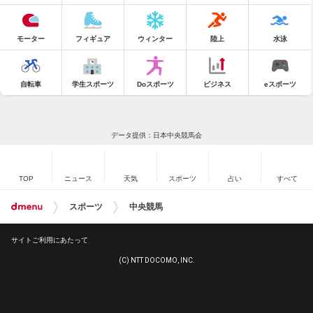
モーター
フィギュア
ウィンター
陸上
水泳
自転車
学生スポーツ
Doスポーツ
ビジネス
eスポーツ
データ提供：日本中央競馬会
TOP
ニュース
天気
スポーツ
占い
すべて
スポーツ
中央競馬
サイトご利用にあたって
(C) NTT DOCOMO, INC.