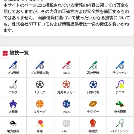
本サイトのページ上に掲載されている情報の内容に関しては万全を
期しておりますが、その内容の正確性および安全性を保証するもの
ではありません。 当該情報に基づいて被ったいかなる損害について
も、株式会社NTTドコモおよび情報提供者は一切の責任を負いかね
ます。
競技一覧
プロ野球
プロ野球(2軍)
MLB
高校野球
侍ジャパン
ゴルフ
Jリーグ
海外サッカー
日本代表
テニス
大相撲
Bリーグ
NBA
ラグビー
中央競馬
地方競馬
卓球
バレー
格闘技
バドミントン