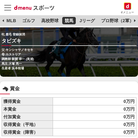
dメニュー
球
MLB
ゴルフ
高校野球
競馬
Jリーグ
プロ野球（2軍）
牝 鹿毛 登録抹消
タビズキ
父:キンシャサノキセキ
母:カストリア
調教師:新開 幸一 (美浦)
馬主:大塚 亮一
生産者:浜本牧場
賞金
獲得賞金
0万円
本賞金
0万円
付加賞金
0万円
収得賞金（平地）
0万円
収得賞金（障害）
0万円