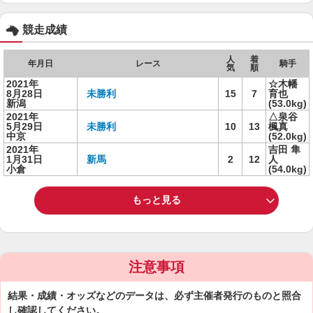
競走成績
人
着
年月日
レース
騎手
気
順
2021年
☆木幡
8月28日
未勝利
15
7
育也
新潟
(53.0kg)
2021年
△泉谷
5月29日
未勝利
10
13
楓真
中京
(52.0kg)
2021年
吉田 隼
1月31日
新馬
2
12
人
小倉
(54.0kg)
もっと見る
注意事項
結果・成績・オッズなどのデータは、必ず主催者発行のものと照合
し確認してください。