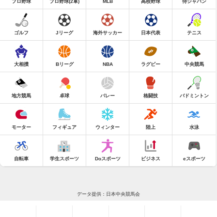
プロ野球
プロ野球(2軍)
MLB
高校野球
侍ジャパン
ゴルフ
Jリーグ
海外サッカー
日本代表
テニス
大相撲
Bリーグ
NBA
ラグビー
中央競馬
地方競馬
卓球
バレー
格闘技
バドミントン
モーター
フィギュア
ウィンター
陸上
水泳
自転車
学生スポーツ
Doスポーツ
ビジネス
eスポーツ
データ提供：日本中央競馬会