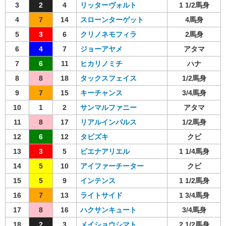
3
2
4
リッターヴォルト
1 1/2馬身
4
7
14
スローンターゲット
4馬身
5
3
6
クリノネモフィラ
2馬身
6
4
7
ジョーアヤメ
アタマ
7
6
11
ヒカリノミチ
ハナ
8
8
18
タックスフェイス
1/2馬身
9
7
15
キーチャンス
3/4馬身
10
1
2
サンマルファニー
アタマ
11
8
17
リアルインパルス
1/2馬身
12
6
12
タビズキ
クビ
13
3
5
ピエナアリエル
1 1/4馬身
14
5
10
アイファーチーター
クビ
15
5
9
インテンス
1 1/2馬身
16
7
13
ライトサイド
1 3/4馬身
17
8
16
ハクサンキュート
3/4馬身
18
2
3
メイショウシマト
2 1/2馬身