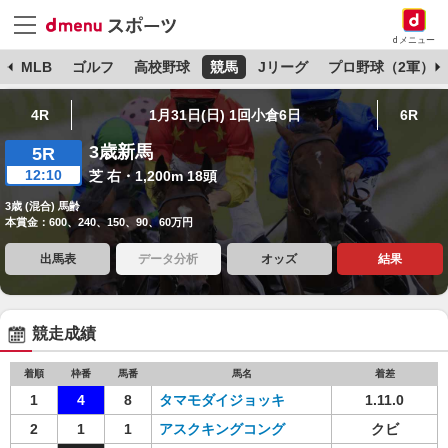
dメニュー
球
MLB
ゴルフ
高校野球
競馬
Jリーグ
プロ野球（2軍）
4R
1月31日(日) 1回小倉6日
6R
3歳新馬
5R
12:10
芝 右・1,200m 18頭
3歳 (混合) 馬齢
本賞金：600、240、150、90、60万円
出馬表
データ分析
オッズ
結果
競走成績
着順
枠番
馬番
馬名
着差
1
4
8
タマモダイジョッキ
1.11.0
2
1
1
アスクキングコング
クビ