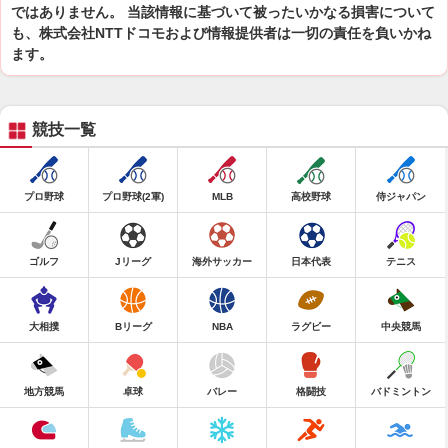
ではありません。 当該情報に基づいて被ったいかなる損害について
も、株式会社NTTドコモおよび情報提供者は一切の責任を負いかね
ます。
競技一覧
プロ野球
プロ野球(2軍)
MLB
高校野球
侍ジャパン
ゴルフ
Jリーグ
海外サッカー
日本代表
テニス
大相撲
Bリーグ
NBA
ラグビー
中央競馬
地方競馬
卓球
バレー
格闘技
バドミントン