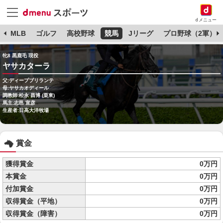
dメニュー
球
MLB
ゴルフ
高校野球
競馬
Jリーグ
プロ野球（2軍）
牝8 黒鹿毛 現役
ヤサカターラ
父:ディープブリランテ
母:ヤサカオディール
調教師:松永 昌博 (栗東)
馬主:志邑 宣彦
生産者:日高大洋牧場
賞金
獲得賞金
0万円
本賞金
0万円
付加賞金
0万円
収得賞金（平地）
0万円
収得賞金（障害）
0万円