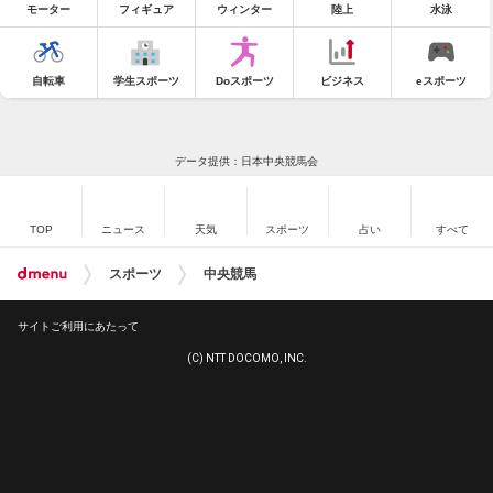
モーター
フィギュア
ウィンター
陸上
水泳
自転車
学生スポーツ
Doスポーツ
ビジネス
eスポーツ
データ提供：日本中央競馬会
TOP
ニュース
天気
スポーツ
占い
すべて
スポーツ
中央競馬
サイトご利用にあたって
(C) NTT DOCOMO, INC.