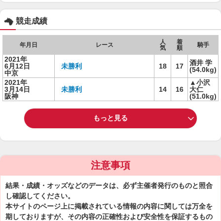
競走成績
人
着
年月日
レース
騎手
気
順
2021年
酒井 学
6月12日
未勝利
18
17
(54.0kg)
中京
2021年
▲小沢
3月14日
未勝利
14
16
大仁
阪神
(51.0kg)
もっと見る
注意事項
結果・成績・オッズなどのデータは、必ず主催者発行のものと照合
し確認してください。
本サイトのページ上に掲載されている情報の内容に関しては万全を
期しておりますが、その内容の正確性および安全性を保証するもの