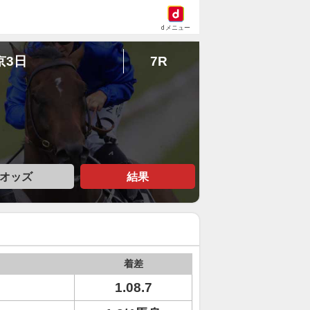
dメニュー
京3日
7R
オッズ
結果
着差
1.08.7