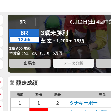
5R
6月12日(土) 4回中
6R
3歳未勝利
12:55
芝 左・1,200m 18頭
3歳 A00 馬齢
本賞金：51、20、13、8、5万円
出馬表
データ分析
競走成績
着順
枠番
馬番
馬名
1
1
2
タナキーボー