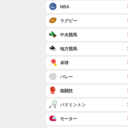
NBA
ラグビー
中央競馬
地方競馬
卓球
バレー
格闘技
バドミントン
モーター