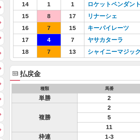
14
1
1
ロケットペンダン
15
8
17
リナーシェ
16
7
15
キーパイレーツ
17
4
7
ヤサカターラ
18
7
13
シャイニーマジッ
払戻金
種類
馬番
単勝
2
2
複勝
5
11
枠連
1-3