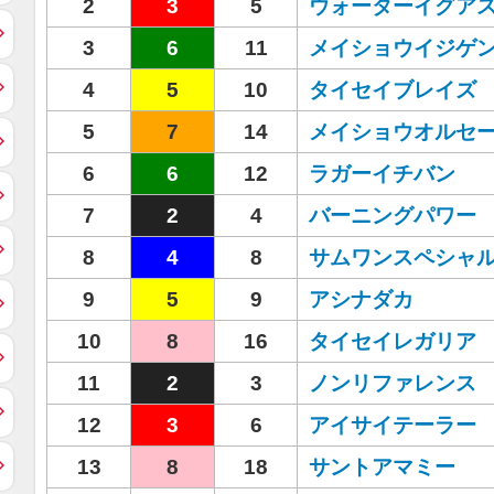
2
3
5
ウォーターイグア
3
6
11
メイショウイジゲ
4
5
10
タイセイブレイズ
5
7
14
メイショウオルセ
6
6
12
ラガーイチバン
7
2
4
バーニングパワー
8
4
8
サムワンスペシャ
9
5
9
アシナダカ
10
8
16
タイセイレガリア
11
2
3
ノンリファレンス
12
3
6
アイサイテーラー
13
8
18
サントアマミー