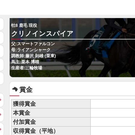
牡8 鹿毛 現役
クリノインスパイア
父:スマートファルコン
母:ライアンシャーク
調教師:藤沢 則雄 (栗東)
馬主:栗本 博晴
生産者:三輪牧場
賞金
獲得賞金
本賞金
付加賞金
収得賞金（平地）