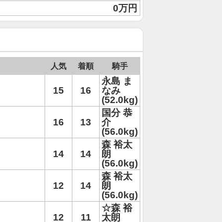
0万円
人気
着順
騎手
永島 ま
15
16
なみ
(52.0kg)
国分 恭
16
13
介
(56.0kg)
森 裕太
14
14
朗
(56.0kg)
森 裕太
12
14
朗
(56.0kg)
☆森 裕
12
11
太朗