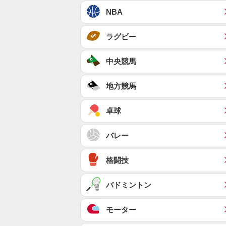
NBA
ラグビー
中央競馬
地方競馬
卓球
バレー
格闘技
バドミントン
モーター