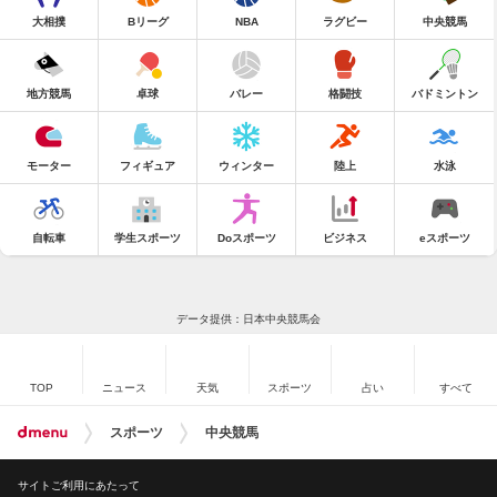
大相撲
Bリーグ
NBA
ラグビー
中央競馬
地方競馬
卓球
バレー
格闘技
バドミントン
モーター
フィギュア
ウィンター
陸上
水泳
自転車
学生スポーツ
Doスポーツ
ビジネス
eスポーツ
データ提供：日本中央競馬会
TOP
ニュース
天気
スポーツ
占い
すべて
スポーツ
中央競馬
サイトご利用にあたって