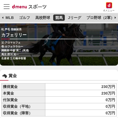
dメニュー
球
MLB
ゴルフ
高校野球
競馬
Jリーグ
プロ野球（2軍）
牝 芦毛 登録抹消
カフェリリー
父:アロマカフェ
母:カフェララルー
調教師:中舘 英二 (美浦)
馬主:西川 光一
生産者:三石橋本牧場
賞金
獲得賞金
230万円
本賞金
230万円
付加賞金
0万円
収得賞金（平地）
0万円
収得賞金（障害）
0万円