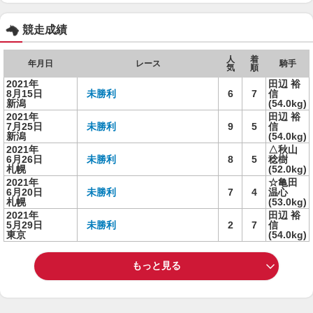
競走成績
人
着
年月日
レース
騎手
気
順
2021年
田辺 裕
8月15日
未勝利
6
7
信
新潟
(54.0kg)
2021年
田辺 裕
7月25日
未勝利
9
5
信
新潟
(54.0kg)
2021年
△秋山
6月26日
未勝利
8
5
稔樹
札幌
(52.0kg)
2021年
☆亀田
6月20日
未勝利
7
4
温心
札幌
(53.0kg)
2021年
田辺 裕
5月29日
未勝利
2
7
信
東京
(54.0kg)
もっと見る