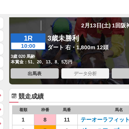
2月13日(土) 1回阪
1R
3歳未勝利
10:00
ダート 右・1,800m 12頭
3歳 020 馬齢
本賞金：51、20、13、8、5万円
出馬表
データ分析
競走成績
着順
枠番
馬番
馬名
1
8
11
テーオーラフィッ