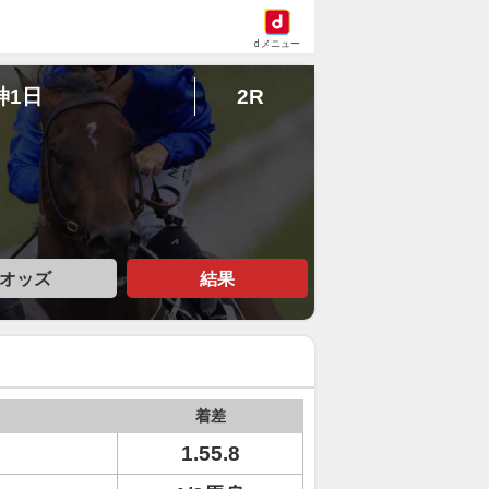
dメニュー
神1日
2R
オッズ
結果
着差
ト
1.55.8