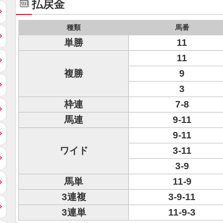
払戻金
種類
馬番
単勝
11
11
複勝
9
3
枠連
7-8
馬連
9-11
9-11
ワイド
3-11
3-9
馬単
11-9
3連複
3-9-11
3連単
11-9-3