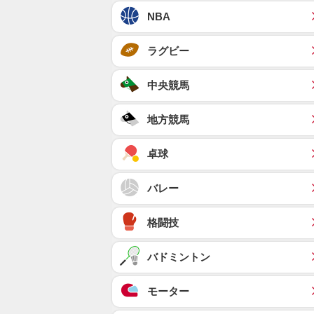
NBA
ラグビー
中央競馬
地方競馬
卓球
バレー
格闘技
バドミントン
モーター