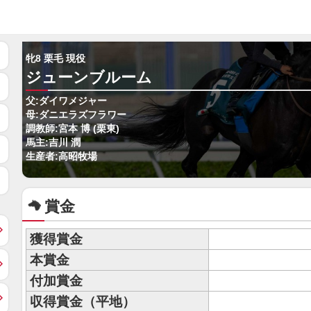
牝8 栗毛 現役
ジューンブルーム
父:ダイワメジャー
母:ダニエラズフラワー
調教師:宮本 博 (栗東)
馬主:吉川 潤
生産者:高昭牧場
賞金
獲得賞金
本賞金
付加賞金
収得賞金（平地）