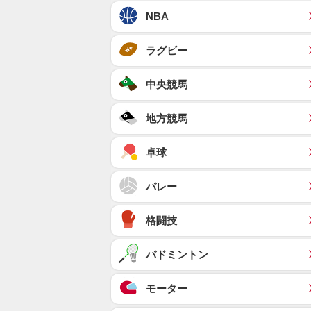
NBA
ラグビー
中央競馬
地方競馬
卓球
バレー
格闘技
バドミントン
モーター