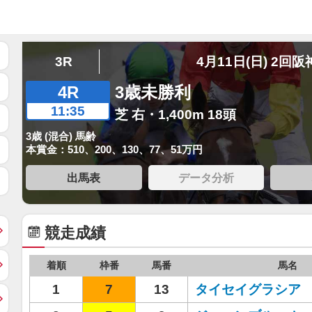
3R
4月11日(日) 2回阪
4R
3歳未勝利
11:35
芝 右・1,400m 18頭
3歳 (混合) 馬齢
本賞金：510、200、130、77、51万円
出馬表
データ分析
競走成績
着順
枠番
馬番
馬名
1
7
13
タイセイグラシア