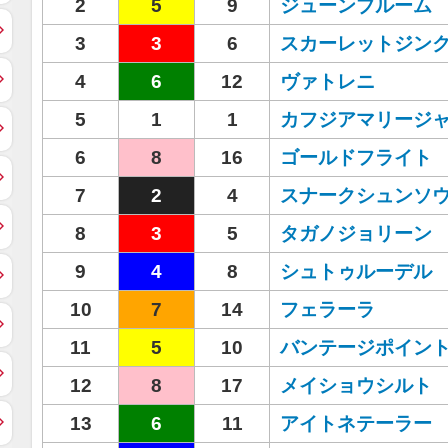
2
5
9
ジューンブルーム
3
3
6
スカーレットジン
4
6
12
ヴァトレニ
5
1
1
カフジアマリージ
6
8
16
ゴールドフライト
7
2
4
スナークシュンソ
8
3
5
タガノジョリーン
9
4
8
シュトゥルーデル
10
7
14
フェラーラ
11
5
10
バンテージポイン
12
8
17
メイショウシルト
13
6
11
アイトネテーラー