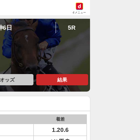
dメニュー
神6日
5R
オッズ
結果
着差
1.20.6