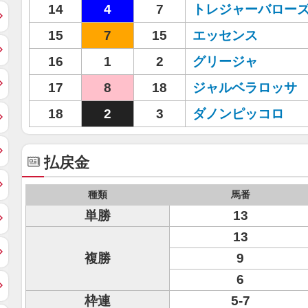
14
4
7
トレジャーバロー
15
7
15
エッセンス
16
1
2
グリージャ
17
8
18
ジャルベラロッサ
18
2
3
ダノンピッコロ
払戻金
種類
馬番
単勝
13
13
複勝
9
6
枠連
5-7