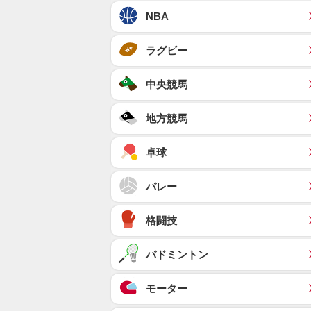
NBA
ラグビー
中央競馬
地方競馬
卓球
バレー
格闘技
バドミントン
モーター