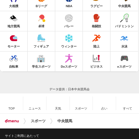
大相撲
Bリーグ
NBA
ラグビー
中央競馬
地方競馬
卓球
バレー
格闘技
バドミントン
モーター
フィギュア
ウィンター
陸上
水泳
自転車
学生スポーツ
Doスポーツ
ビジネス
eスポーツ
データ提供：日本中央競馬会
TOP
ニュース
天気
スポーツ
占い
すべて
スポーツ
中央競馬
サイトご利用にあたって