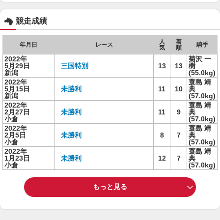
競走成績
人
着
年月日
レース
騎手
気
順
2022年
菊沢 一
5月29日
三国特別
13
13
樹
新潟
(55.0kg)
2022年
蓑島 靖
5月15日
未勝利
11
10
典
新潟
(57.0kg)
2022年
蓑島 靖
2月27日
未勝利
11
9
典
小倉
(57.0kg)
2022年
蓑島 靖
2月5日
未勝利
8
7
典
小倉
(57.0kg)
2022年
蓑島 靖
1月23日
未勝利
12
7
典
小倉
(57.0kg)
もっと見る