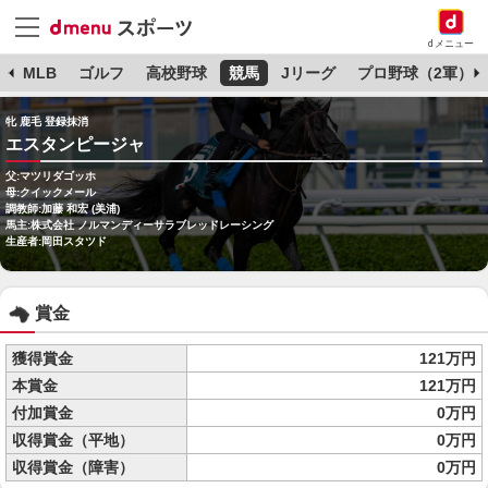
dメニュー
球
MLB
ゴルフ
高校野球
競馬
Jリーグ
プロ野球（2軍）
牝 鹿毛 登録抹消
エスタンピージャ
父:マツリダゴッホ
母:クイックメール
調教師:加藤 和宏 (美浦)
馬主:株式会社 ノルマンディーサラブレッドレーシング
生産者:岡田スタツド
賞金
獲得賞金
121万円
本賞金
121万円
付加賞金
0万円
収得賞金（平地）
0万円
収得賞金（障害）
0万円