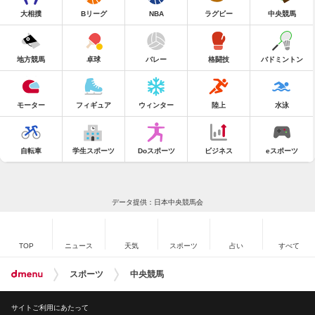
大相撲
Bリーグ
NBA
ラグビー
中央競馬
地方競馬
卓球
バレー
格闘技
バドミントン
モーター
フィギュア
ウィンター
陸上
水泳
自転車
学生スポーツ
Doスポーツ
ビジネス
eスポーツ
データ提供：日本中央競馬会
TOP
ニュース
天気
スポーツ
占い
すべて
スポーツ
中央競馬
サイトご利用にあたって