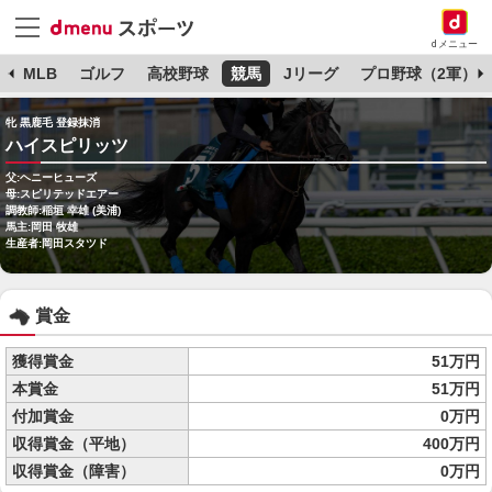
dメニュー
球
MLB
ゴルフ
高校野球
競馬
Jリーグ
プロ野球（2軍）
牝 黒鹿毛 登録抹消
ハイスピリッツ
父:ヘニーヒューズ
母:スピリテッドエアー
調教師:稲垣 幸雄 (美浦)
馬主:岡田 牧雄
生産者:岡田スタツド
賞金
獲得賞金
51万円
本賞金
51万円
付加賞金
0万円
収得賞金（平地）
400万円
収得賞金（障害）
0万円