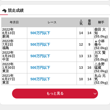
競走成績
人
着
年月日
レース
騎手
気
順
2022年
柴田 大
8月13日
500万円以下
14
14
知
新潟
(55.0kg)
2022年
▲小林
7月2日
500万円以下
12
9
脩斗
福島
(52.0kg)
2022年
川又 賢
3月26日
500万円以下
13
13
治
中京
(55.0kg)
2022年
△永野
1月30日
500万円以下
13
16
猛蔵
東京
(52.0kg)
2021年
丸山 元
6月27日
500万円以下
10
14
気
東京
(52.0kg)
もっと見る