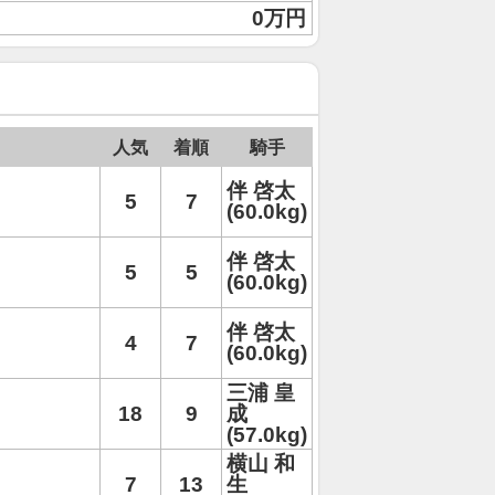
0万円
人気
着順
騎手
伴 啓太
5
7
(60.0kg)
伴 啓太
5
5
(60.0kg)
伴 啓太
4
7
(60.0kg)
三浦 皇
18
9
成
(57.0kg)
横山 和
7
13
生