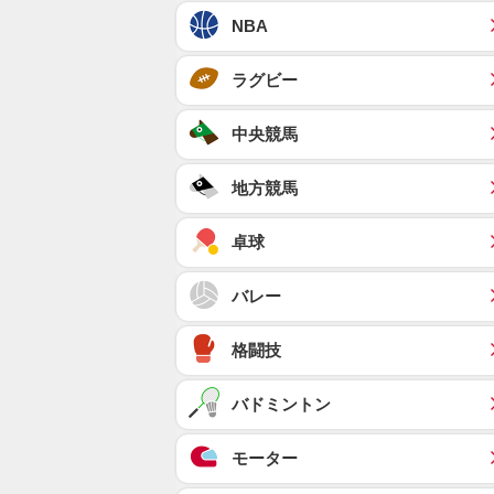
NBA
ラグビー
中央競馬
地方競馬
卓球
バレー
格闘技
バドミントン
モーター