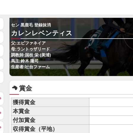
セン 黒鹿毛 登録抹消
カレンレベンティス
父:エピファネイア
母:ラントゥザリード
調教師:国枝 栄 (美浦)
馬主:鈴木 隆司
生産者:社台ファーム
賞金
獲得賞金
本賞金
付加賞金
収得賞金（平地）