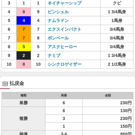
3
1
1
ネイチャーシップ
クビ
4
8
9
ピンシェル
1 3/4馬身
5
4
4
ナムラドン
1馬身
6
7
7
エクスインパクト
3/4馬身
7
7
8
ボンベール
3/4馬身
8
5
5
アスクヒーロー
3/4馬身
9
2
2
ナミブ
1 3/4馬身
10
8
10
シンクロゲイザー
2 1/2馬身
払戻金
種類
馬番
金額
単勝
6
230円
6
130円
複勝
3
230円
1
150円
枠連
3-6
950円