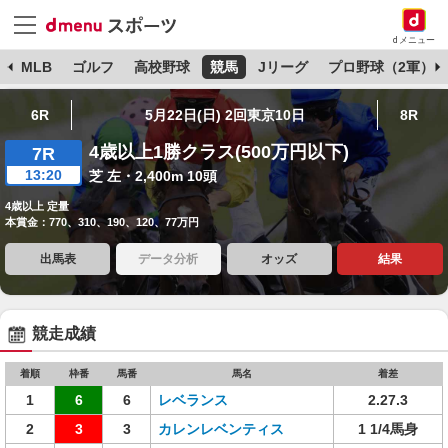
dメニュー
球
MLB
ゴルフ
高校野球
競馬
Jリーグ
プロ野球（2軍）
6R
5月22日(日) 2回東京10日
8R
4歳以上1勝クラス(500万円以下)
7R
13:20
芝 左・2,400m 10頭
4歳以上 定量
本賞金：770、310、190、120、77万円
出馬表
データ分析
オッズ
結果
競走成績
着順
枠番
馬番
馬名
着差
1
6
6
レベランス
2.27.3
2
3
3
カレンレベンティス
1 1/4馬身