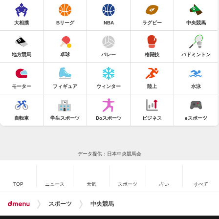
大相撲
Bリーグ
NBA
ラグビー
中央競馬
地方競馬
卓球
バレー
格闘技
バドミントン
モーター
フィギュア
ウィンター
陸上
水泳
自転車
学生スポーツ
Doスポーツ
ビジネス
eスポーツ
データ提供：日本中央競馬会
TOP
ニュース
天気
スポーツ
占い
すべて
スポーツ
中央競馬