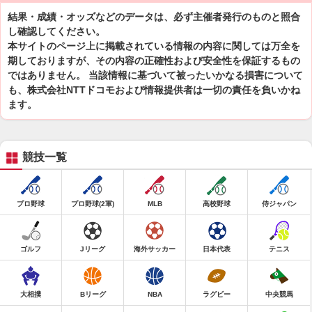
結果・成績・オッズなどのデータは、必ず主催者発行のものと照合
し確認してください。
本サイトのページ上に掲載されている情報の内容に関しては万全を
期しておりますが、その内容の正確性および安全性を保証するもの
ではありません。 当該情報に基づいて被ったいかなる損害について
も、株式会社NTTドコモおよび情報提供者は一切の責任を負いかね
ます。
競技一覧
プロ野球
プロ野球(2軍)
MLB
高校野球
侍ジャパン
ゴルフ
Jリーグ
海外サッカー
日本代表
テニス
大相撲
Bリーグ
NBA
ラグビー
中央競馬