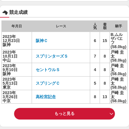
競走成績
人
着
年月日
レース
騎手
気
順
B.ムル
2023年
ザバエ
12月23日
阪神Ｃ
6
15
フ
阪神
(58.0kg)
2023年
戸崎 圭
10月1日
スプリンターズＳ
7
8
太
中山
(58.0kg)
2023年
戸崎 圭
9月10日
セントウルＳ
4
8
太
阪神
(58.0kg)
2023年
戸崎 圭
5月13日
スプリングＣ
5
8
太
東京
(58.0kg)
2023年
戸崎 圭
3月26日
高松宮記念
8
13
太
中京
(58.0kg)
もっと見る