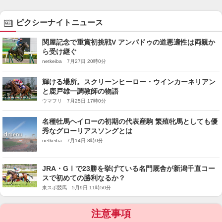
ピクシーナイトニュース
関屋記念で重賞初挑戦V アンパドゥの道悪適性は両親か
ら受け継ぐ
netkeiba 7月27日 20時0分
輝ける場所。スクリーンヒーロー・ウインカーネリアン
と鹿戸雄一調教師の物語
ウマフリ 7月25日 17時0分
名種牡馬ヘイローの初期の代表産駒 繁殖牝馬としても優
秀なグローリアスソングとは
netkeiba 7月14日 8時0分
JRA・GⅠで23勝を挙げている名門厩舎が新潟千直コー
スで初めての勝利なるか？
東スポ競馬 5月9日 11時50分
注意事項