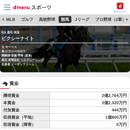
dメニュー
球
MLB
ゴルフ
高校野球
競馬
Jリーグ
プロ野球（2軍）
牡8 鹿毛 現役
ピクシーナイト
父:モーリス
母:ピクシーホロウ
調教師:音無 秀孝 (栗東)
馬主:有限会社 シルクレーシング
生産者:ノーザンファーム
賞金
獲得賞金
2億2,764万円
本賞金
2億2,320万円
付加賞金
444万円
収得賞金（平地）
1億800万円
収得賞金（障害）
0万円