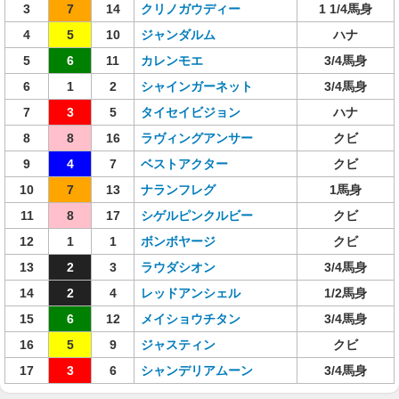
3
7
14
クリノガウディー
1 1/4馬身
4
5
10
ジャンダルム
ハナ
5
6
11
カレンモエ
3/4馬身
6
1
2
シャインガーネット
3/4馬身
7
3
5
タイセイビジョン
ハナ
8
8
16
ラヴィングアンサー
クビ
9
4
7
ベストアクター
クビ
10
7
13
ナランフレグ
1馬身
11
8
17
シゲルピンクルビー
クビ
12
1
1
ボンボヤージ
クビ
13
2
3
ラウダシオン
3/4馬身
14
2
4
レッドアンシェル
1/2馬身
15
6
12
メイショウチタン
3/4馬身
16
5
9
ジャスティン
クビ
17
3
6
シャンデリアムーン
3/4馬身