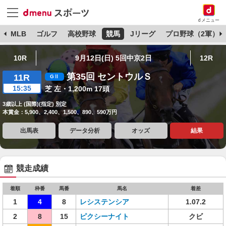
dメニュー
球
MLB
ゴルフ
高校野球
競馬
Jリーグ
プロ野球（2軍）
10R
9月12日(日) 5回中京2日
12R
第35回 セントウルＳ
11R
15:35
芝 左・1,200m 17頭
3歳以上 (国際)(指定) 別定
本賞金：5,900、2,400、1,500、890、590万円
出馬表
データ分析
オッズ
結果
競走成績
着順
枠番
馬番
馬名
着差
1
4
8
レシステンシア
1.07.2
2
8
15
ピクシーナイト
クビ