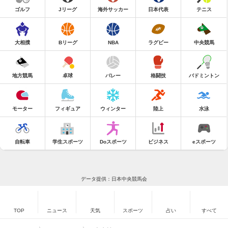
ゴルフ
Jリーグ
海外サッカー
日本代表
テニス
大相撲
Bリーグ
NBA
ラグビー
中央競馬
地方競馬
卓球
バレー
格闘技
バドミントン
モーター
フィギュア
ウィンター
陸上
水泳
自転車
学生スポーツ
Doスポーツ
ビジネス
eスポーツ
データ提供：日本中央競馬会
TOP
ニュース
天気
スポーツ
占い
すべて