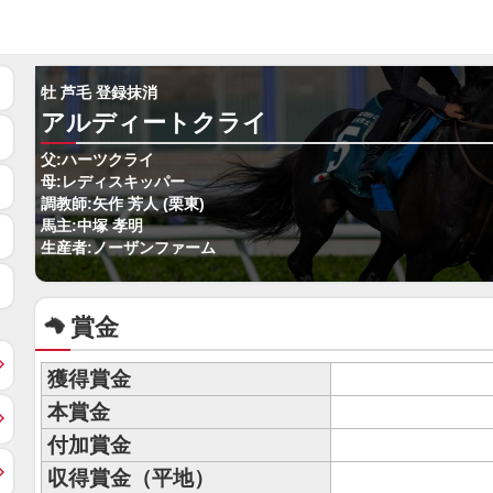
牡 芦毛 登録抹消
アルディートクライ
父:ハーツクライ
母:レディスキッパー
調教師:矢作 芳人 (栗東)
馬主:中塚 孝明
生産者:ノーザンファーム
賞金
獲得賞金
本賞金
付加賞金
収得賞金（平地）