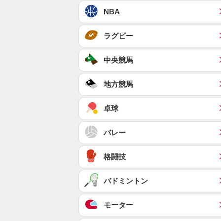
NBA
ラグビー
中央競馬
地方競馬
卓球
バレー
格闘技
バドミントン
モーター