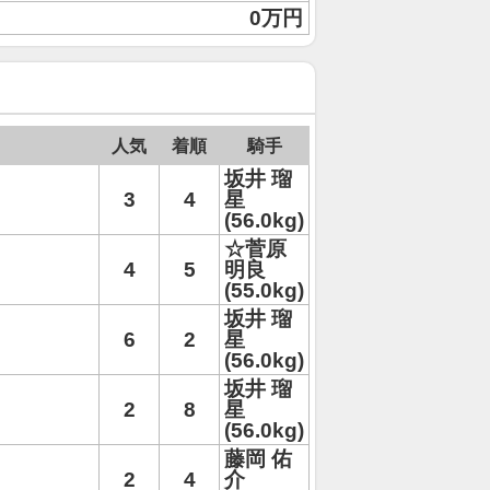
0万円
人気
着順
騎手
坂井 瑠
3
4
星
(56.0kg)
☆菅原
4
5
明良
(55.0kg)
坂井 瑠
6
2
星
(56.0kg)
坂井 瑠
2
8
星
(56.0kg)
藤岡 佑
2
4
介