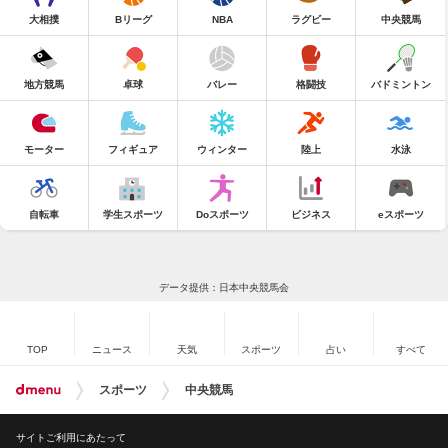
大相撲
Bリーグ
NBA
ラグビー
中央競馬
地方競馬
卓球
バレー
格闘技
バドミントン
モーター
フィギュア
ウィンター
陸上
水泳
自転車
学生スポーツ
Doスポーツ
ビジネス
eスポーツ
データ提供：日本中央競馬会
TOP
ニュース
天気
スポーツ
占い
すべて
スポーツ
中央競馬
サイトご利用にあたって