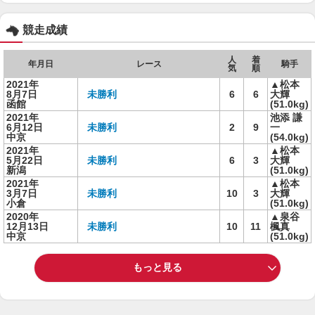
競走成績
人
着
年月日
レース
騎手
気
順
2021年
▲松本
8月7日
未勝利
6
6
大輝
函館
(51.0kg)
2021年
池添 謙
6月12日
未勝利
2
9
一
中京
(54.0kg)
2021年
▲松本
5月22日
未勝利
6
3
大輝
新潟
(51.0kg)
2021年
▲松本
3月7日
未勝利
10
3
大輝
小倉
(51.0kg)
2020年
▲泉谷
12月13日
未勝利
10
11
楓真
中京
(51.0kg)
もっと見る