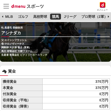
dメニュー
球
MLB
ゴルフ
高校野球
競馬
Jリーグ
プロ野球（2軍）
牝 黒鹿毛 登録抹消
アシナダカ
父:エイシンフラッシュ
母:マロノヴィーナス
調教師:大久保 龍志 (栗東)
馬主:有限会社 大樹ファーム
生産者:有限会社 ビクトリーホースランチ
賞金
獲得賞金
370万円
本賞金
370万円
付加賞金
0万円
収得賞金（平地）
0万円
収得賞金（障害）
0万円