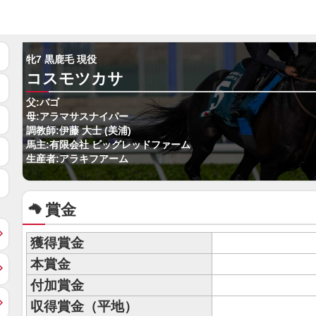
牝7 黒鹿毛 現役
コスモツカサ
父:バゴ
母:アラマサスナイパー
調教師:伊藤 大士 (美浦)
馬主:有限会社 ビッグレッドファーム
生産者:アラキフアーム
賞金
獲得賞金
本賞金
付加賞金
収得賞金（平地）