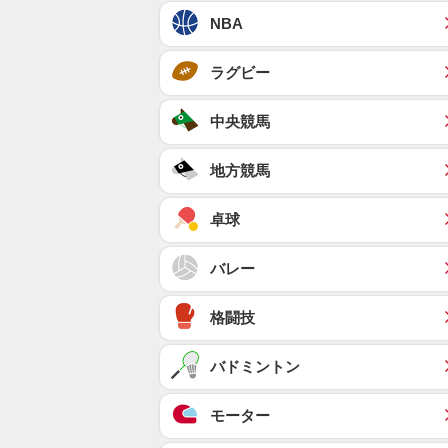
NBA
ラグビー
中央競馬
地方競馬
卓球
バレー
格闘技
バドミントン
モーター