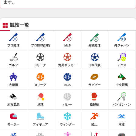
ます。
競技一覧
プロ野球
プロ野球(2軍)
MLB
高校野球
侍ジャパン
ゴルフ
Jリーグ
海外サッカー
日本代表
テニス
大相撲
Bリーグ
NBA
ラグビー
中央競馬
地方競馬
卓球
バレー
格闘技
バドミントン
モーター
フィギュア
ウィンター
陸上
水泳