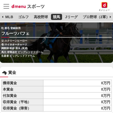
dメニュー
球
MLB
ゴルフ
高校野球
競馬
Jリーグ
プロ野球（2軍）
牝 栗毛 登録抹消
フルーツパフェ
父:スクリーンヒーロー
母:マイネオーチャード
調教師:粕谷 昌央 (美浦)
馬主:有限会社 ビッグレッドファーム
生産者:ビッグレッドファーム
賞金
獲得賞金
0万円
本賞金
0万円
付加賞金
0万円
収得賞金（平地）
0万円
収得賞金（障害）
0万円