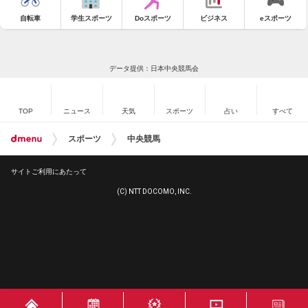
自転車
学生スポーツ
Doスポーツ
ビジネス
eスポーツ
データ提供：日本中央競馬会
TOP
ニュース
天気
スポーツ
占い
すべて
スポーツ
中央競馬
サイトご利用にあたって
(C) NTT DOCOMO, INC.