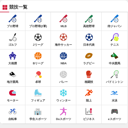
競技一覧
プロ野球
プロ野球(2軍)
MLB
高校野球
侍ジャパン
ゴルフ
Jリーグ
海外サッカー
日本代表
テニス
大相撲
Bリーグ
NBA
ラグビー
中央競馬
地方競馬
卓球
バレー
格闘技
バドミントン
モーター
フィギュア
ウィンター
陸上
水泳
自転車
学生スポーツ
Doスポーツ
ビジネス
eスポーツ