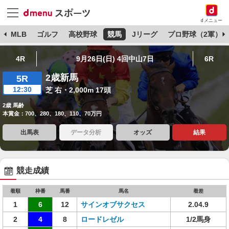
dメニュー
球
MLB
ゴルフ
高校野球
競馬
Jリーグ
プロ野球（2軍）
4R
9月26日(日) 4回中山7日
6R
2歳新馬
5R
12:30
芝 右・2,000m 17頭
2歳 馬齢
本賞金：700、280、180、110、70万円
出馬表
データ分析
オッズ
結果
競走成績
着順
枠番
馬番
馬名
着差
1
6
12
サインオブサクセス
2.04.9
2
4
8
ロードレゼル
1/2馬身