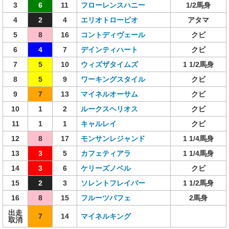
3
6
11
フローレンスハニー
1/2馬身
4
2
4
エリオトローピオ
アタマ
5
8
16
コントディヴェール
クビ
6
4
7
デインティハート
クビ
7
5
10
ウィズザタイムズ
1 1/2馬身
8
5
9
ワーキングスタイル
クビ
9
7
13
マイネルオーサム
クビ
10
1
2
ルークスヘリオス
クビ
11
1
1
キャルレイ
クビ
12
8
17
モンサンレジャンド
1 1/4馬身
13
3
5
カフェティアラ
1 1/4馬身
14
3
6
ケリーズノベル
クビ
15
2
3
ソレントフレイバー
1 1/2馬身
16
8
15
フルーツパフェ
2馬身
出走
7
14
マイネルキング
取消