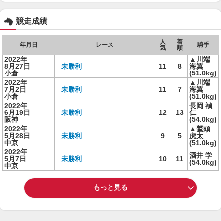
競走成績
人
着
年月日
レース
騎手
気
順
2022年
▲川端
8月27日
未勝利
11
8
海翼
小倉
(51.0kg)
2022年
▲川端
7月2日
未勝利
11
7
海翼
小倉
(51.0kg)
2022年
長岡 禎
6月19日
未勝利
12
13
仁
阪神
(54.0kg)
2022年
▲鷲頭
5月28日
未勝利
9
5
虎太
中京
(51.0kg)
2022年
酒井 学
5月7日
未勝利
10
11
(54.0kg)
中京
もっと見る