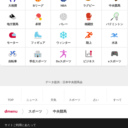
大相撲
Bリーグ
NBA
ラグビー
中央競馬
地方競馬
卓球
バレー
格闘技
バドミントン
モーター
フィギュア
ウィンター
陸上
水泳
自転車
学生スポーツ
Doスポーツ
ビジネス
eスポーツ
データ提供：日本中央競馬会
TOP
ニュース
天気
スポーツ
占い
すべて
スポーツ
中央競馬
サイトご利用にあたって