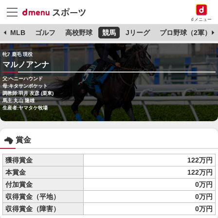
dメニュー
球
MLB
ゴルフ
高校野球
競馬
Jリーグ
プロ野球（2軍）
牝7 鹿毛 現役
マルノアンナ
父:ヘニーハウンド
母:キタサンポケット
調教師:羽月 友彦 (栗東)
馬主:丸山 隆雄
生産者:ヤマタケ牧場
賞金
獲得賞金
122万円
本賞金
122万円
付加賞金
0万円
収得賞金（平地）
0万円
収得賞金（障害）
0万円