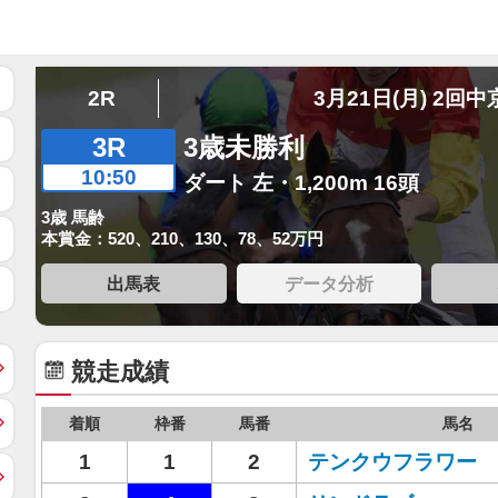
2R
3月21日(月) 2回中
3R
3歳未勝利
10:50
ダート 左・1,200m 16頭
3歳 馬齢
本賞金：520、210、130、78、52万円
出馬表
データ分析
競走成績
着順
枠番
馬番
馬名
1
1
2
テンクウフラワー