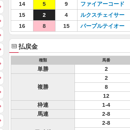
14
5
9
ファイアーコード
15
2
4
ルクスチェイサー
16
8
15
パープルテイオー
払戻金
種類
馬番
単勝
2
2
複勝
8
12
枠連
1-4
馬連
2-8
2-8