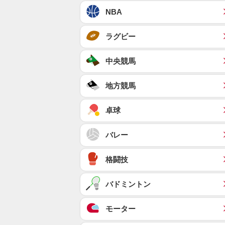
NBA
ラグビー
中央競馬
地方競馬
卓球
バレー
格闘技
バドミントン
モーター