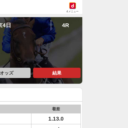
dメニュー
京4日
4R
オッズ
結果
着差
1.13.0