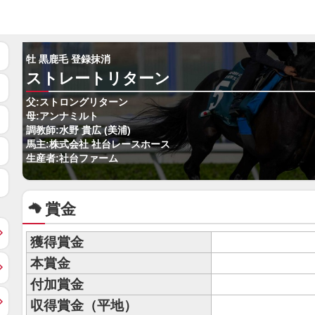
牡 黒鹿毛 登録抹消
ストレートリターン
父:ストロングリターン
母:アンナミルト
調教師:水野 貴広 (美浦)
馬主:株式会社 社台レースホース
生産者:社台ファーム
賞金
獲得賞金
本賞金
付加賞金
収得賞金（平地）