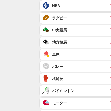
NBA
ラグビー
中央競馬
地方競馬
卓球
バレー
格闘技
バドミントン
モーター