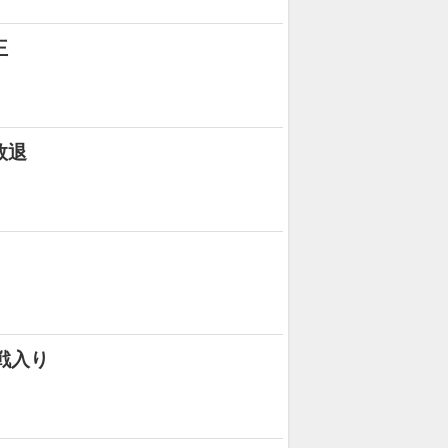
王
敗退
本戦入り