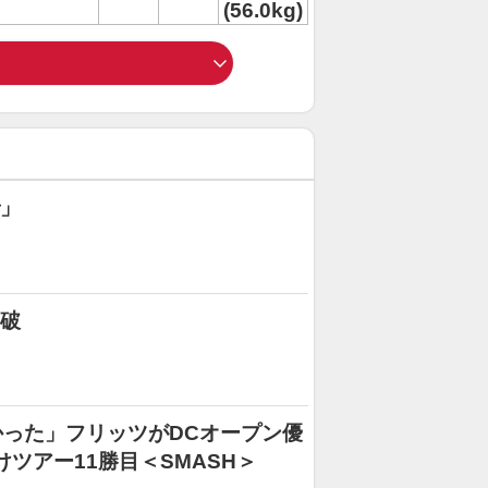
(56.0kg)
で」
突破
った」フリッツがDCオープン優
けツアー11勝目＜SMASH＞