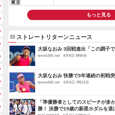
東京
もっと見る
ストレートリターンニュース
大坂なおみ 3回戦進出「この調子
tennis365.net 8月6日 8時6分
大坂なおみ 快勝で3年連続の初戦
tennis365.net 8月6日 7時22分
「準優勝者としてのスピーチが多か
勝！ 決勝で19歳の新星ホダルを退