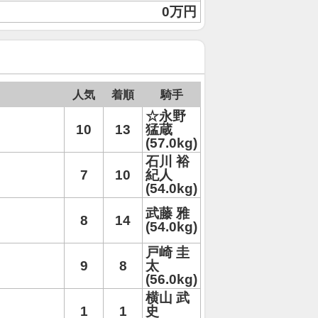
0万円
人気
着順
騎手
☆永野
10
13
猛蔵
(57.0kg)
石川 裕
7
10
紀人
(54.0kg)
武藤 雅
8
14
(54.0kg)
戸崎 圭
9
8
太
(56.0kg)
横山 武
1
1
史