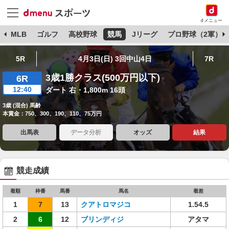
dメニュー
球
MLB
ゴルフ
高校野球
競馬
Jリーグ
プロ野球（2軍）
5R
4月3日(日) 3回中山4日
7R
3歳1勝クラス(500万円以下)
6R
12:40
ダート 右・1,800m 16頭
3歳 (混合) 馬齢
本賞金：750、300、190、110、75万円
出馬表
データ分析
オッズ
結果
競走成績
着順
枠番
馬番
馬名
着差
1
7
13
クアトロマジコ
1.54.5
2
6
12
ブリンディジ
アタマ