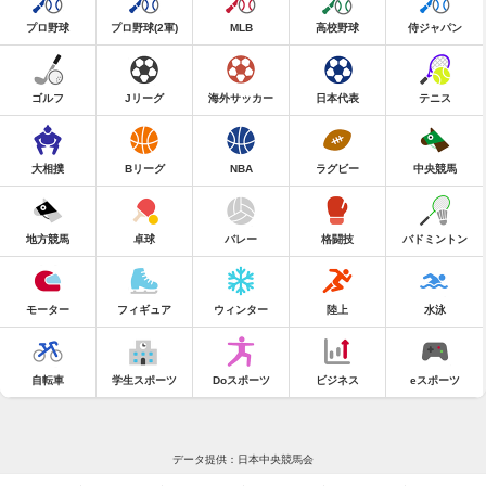
プロ野球
プロ野球(2軍)
MLB
高校野球
侍ジャパン
ゴルフ
Jリーグ
海外サッカー
日本代表
テニス
大相撲
Bリーグ
NBA
ラグビー
中央競馬
地方競馬
卓球
バレー
格闘技
バドミントン
モーター
フィギュア
ウィンター
陸上
水泳
自転車
学生スポーツ
Doスポーツ
ビジネス
eスポーツ
データ提供：日本中央競馬会