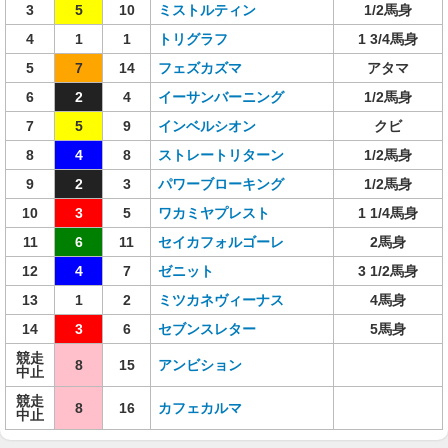
3
5
10
ミストルティン
1/2馬身
4
1
1
トリグラフ
1 3/4馬身
5
7
14
フェズカズマ
アタマ
6
2
4
イーサンバーニング
1/2馬身
7
5
9
インベルシオン
クビ
8
4
8
ストレートリターン
1/2馬身
9
2
3
パワーブローキング
1/2馬身
10
3
5
ワカミヤプレスト
1 1/4馬身
11
6
11
セイカフォルゴーレ
2馬身
12
4
7
ゼニット
3 1/2馬身
13
1
2
ミツカネヴィーナス
4馬身
14
3
6
セブンスレター
5馬身
競走
8
15
アンビション
中止
競走
8
16
カフェカルマ
中止