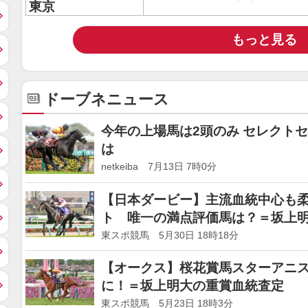
東京
もっと見る
ドーブネニュース
今年の上場馬は2頭のみ セレクト
は
netkeiba 7月13日 7時0分
【日本ダービー】主流血統中心も
ト 唯一の満点評価馬は？＝坂上
東スポ競馬 5月30日 18時18分
【オークス】桜花賞馬スターアニス
に！＝坂上明大の重賞血統査定
東スポ競馬 5月23日 18時3分