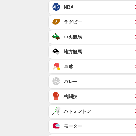
NBA
ラグビー
中央競馬
地方競馬
卓球
バレー
格闘技
バドミントン
モーター