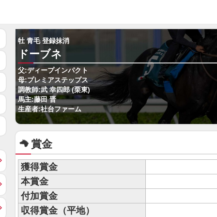
牡 青毛 登録抹消
ドーブネ
父:ディープインパクト
母:プレミアステップス
調教師:武 幸四郎 (栗東)
馬主:藤田 晋
生産者:社台ファーム
賞金
獲得賞金
本賞金
付加賞金
収得賞金（平地）