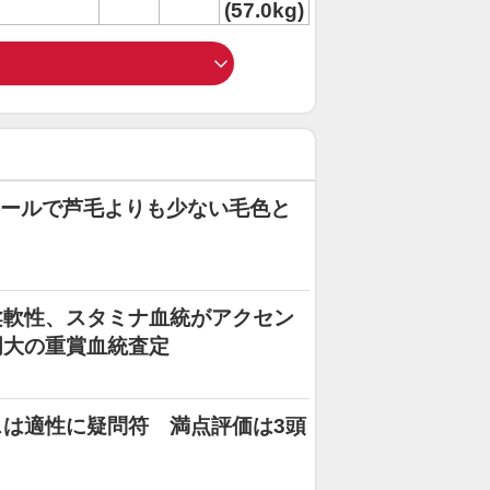
(57.0kg)
セールで芦毛よりも少ない毛色と
柔軟性、スタミナ血統がアクセン
明大の重賞血統査定
は適性に疑問符 満点評価は3頭