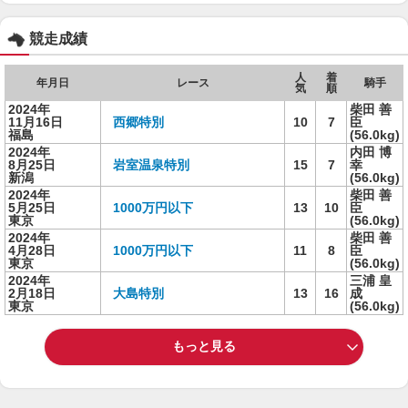
競走成績
人
着
年月日
レース
騎手
気
順
2024年
柴田 善
11月16日
西郷特別
10
7
臣
福島
(56.0kg)
2024年
内田 博
8月25日
岩室温泉特別
15
7
幸
新潟
(56.0kg)
2024年
柴田 善
5月25日
1000万円以下
13
10
臣
東京
(56.0kg)
2024年
柴田 善
4月28日
1000万円以下
11
8
臣
東京
(56.0kg)
2024年
三浦 皇
2月18日
大島特別
13
16
成
東京
(56.0kg)
もっと見る