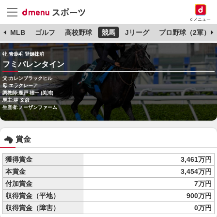
dメニュー
球
MLB
ゴルフ
高校野球
競馬
Jリーグ
プロ野球（2軍）
牝 青鹿毛 登録抹消
フミバレンタイン
父:カレンブラックヒル
母:エラクレーア
調教師:鹿戸 雄一 (美浦)
馬主:林 文彦
生産者:ノーザンファーム
賞金
獲得賞金
3,461万円
本賞金
3,454万円
付加賞金
7万円
収得賞金（平地）
900万円
収得賞金（障害）
0万円