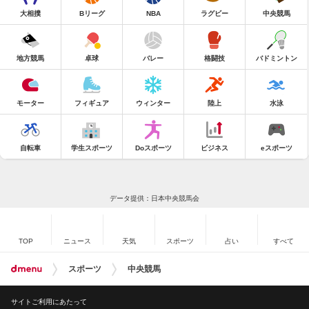
大相撲
Bリーグ
NBA
ラグビー
中央競馬
地方競馬
卓球
バレー
格闘技
バドミントン
モーター
フィギュア
ウィンター
陸上
水泳
自転車
学生スポーツ
Doスポーツ
ビジネス
eスポーツ
データ提供：日本中央競馬会
TOP
ニュース
天気
スポーツ
占い
すべて
スポーツ
中央競馬
サイトご利用にあたって