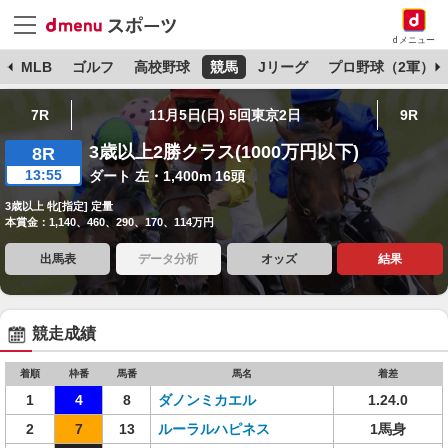
dメニュー
球
MLB
ゴルフ
高校野球
競馬
Jリーグ
プロ野球（2軍）
7R
11月5日(日) 5回東京2日
9R
3歳以上2勝クラス(1000万円以下)
8R
13:55
ダート 左・1,400m 16頭
3歳以上 牝[指定] 定量
本賞金：1,140、460、290、170、114万円
出馬表
データ分析
オッズ
結果
競走成績
着順
枠番
馬番
馬名
着差
1
4
8
ダノンミカエル
1.24.0
2
7
13
ルーラルハピネス
1馬身