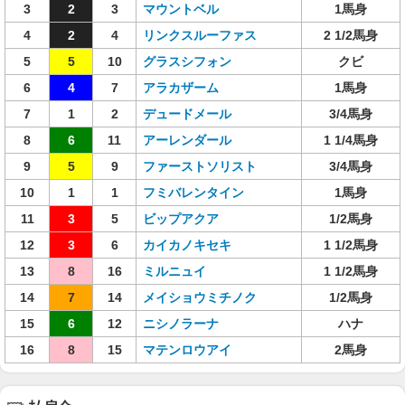
3
2
3
マウントベル
1馬身
4
2
4
リンクスルーファス
2 1/2馬身
5
5
10
グラスシフォン
クビ
6
4
7
アラカザーム
1馬身
7
1
2
デュードメール
3/4馬身
8
6
11
アーレンダール
1 1/4馬身
9
5
9
ファーストソリスト
3/4馬身
10
1
1
フミバレンタイン
1馬身
11
3
5
ビップアクア
1/2馬身
12
3
6
カイカノキセキ
1 1/2馬身
13
8
16
ミルニュイ
1 1/2馬身
14
7
14
メイショウミチノク
1/2馬身
15
6
12
ニシノラーナ
ハナ
16
8
15
マテンロウアイ
2馬身