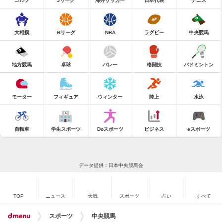
ゴルフ
Jリーグ
海外サッカー
日本代表
テニス
大相撲
Bリーグ
NBA
ラグビー
中央競馬
地方競馬
卓球
バレー
格闘技
バドミントン
モーター
フィギュア
ウィンター
陸上
水泳
自転車
学生スポーツ
Doスポーツ
ビジネス
eスポーツ
データ提供：日本中央競馬会
TOP
ニュース
天気
スポーツ
占い
すべて
スポーツ
中央競馬