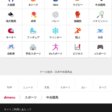
大相撲
Bリーグ
NBA
ラグビー
中央競馬
地方競馬
卓球
バレー
格闘技
バドミントン
モーター
フィギュア
ウィンター
陸上
水泳
自転車
学生スポーツ
Doスポーツ
ビジネス
eスポーツ
データ提供：日本中央競馬会
TOP
ニュース
天気
スポーツ
占い
すべて
スポーツ
中央競馬
サイトご利用にあたって