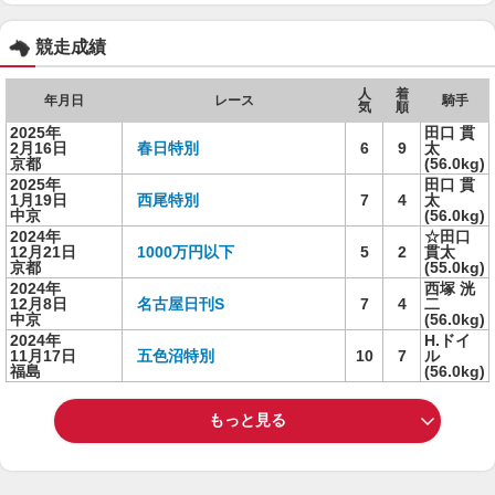
競走成績
人
着
年月日
レース
騎手
気
順
2025年
田口 貫
2月16日
春日特別
6
9
太
京都
(56.0kg)
2025年
田口 貫
1月19日
西尾特別
7
4
太
中京
(56.0kg)
2024年
☆田口
12月21日
1000万円以下
5
2
貫太
京都
(55.0kg)
2024年
西塚 洸
12月8日
名古屋日刊S
7
4
二
中京
(56.0kg)
2024年
H.ドイ
11月17日
五色沼特別
10
7
ル
福島
(56.0kg)
もっと見る