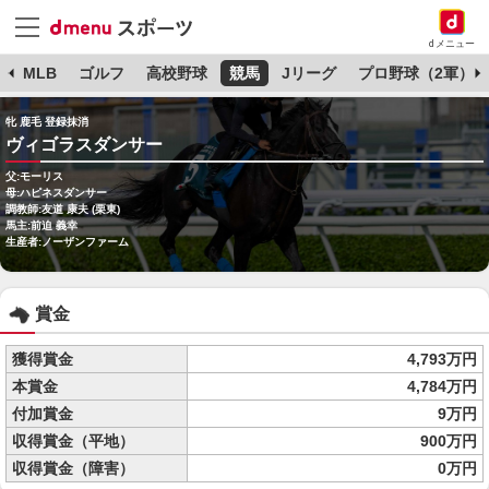
dメニュー
球
MLB
ゴルフ
高校野球
競馬
Jリーグ
プロ野球（2軍）
牝 鹿毛 登録抹消
ヴィゴラスダンサー
父:モーリス
母:ハピネスダンサー
調教師:友道 康夫 (栗東)
馬主:前迫 義幸
生産者:ノーザンファーム
賞金
獲得賞金
4,793万円
本賞金
4,784万円
付加賞金
9万円
収得賞金（平地）
900万円
収得賞金（障害）
0万円