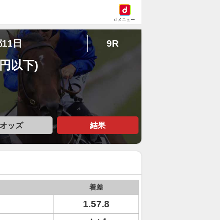
dメニュー
都11日
9R
万円以下)
オッズ
結果
着差
1.57.8