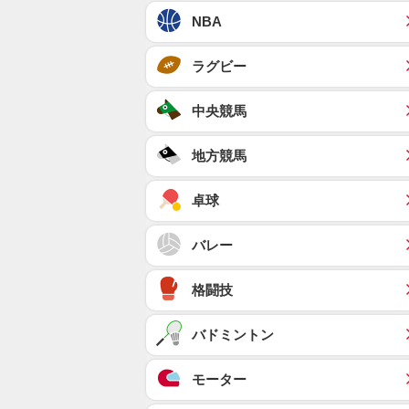
NBA
ラグビー
中央競馬
地方競馬
卓球
バレー
格闘技
バドミントン
モーター