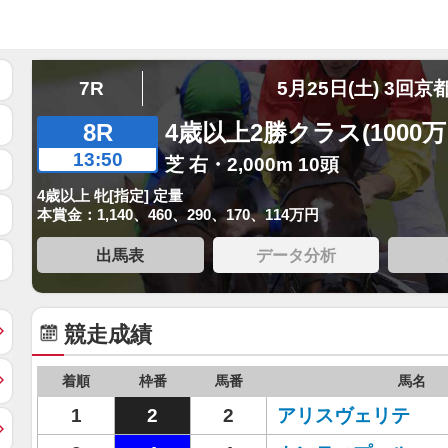
7R
5月25日(土) 3回京
8R
4歳以上2勝クラス(1000
13:50
芝 右・2,000m 10頭
4歳以上 牝[指定] 定量
本賞金：1,140、460、290、170、114万円
出馬表
データ分析
競走成績
着順
枠番
馬番
馬名
1
2
2
アリスヴェリテ