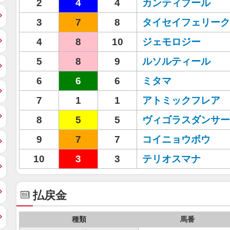
2
4
4
カンティプール
3
7
8
タイセイフェリーク
4
8
10
ジェモロジー
5
8
9
ルソルティール
6
6
6
ミタマ
7
1
1
アトミックフレア
8
5
5
ヴィゴラスダンサー
9
7
7
コイニョウボウ
10
3
3
テリオスマナ
払戻金
種類
馬番