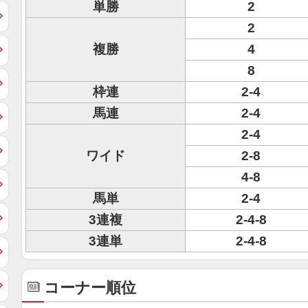
単勝
2
2
複勝
4
8
枠連
2-4
馬連
2-4
2-4
ワイド
2-8
4-8
馬単
2-4
3連複
2-4-8
3連単
2-4-8
コーナー順位