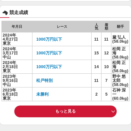
競走成績
人
着
年月日
レース
騎手
気
順
2024年
黛 弘人
4月27日
1000万円以下
11
11
(58.0kg)
東京
2024年
松岡 正
3月17日
1000万円以下
15
12
海
中山
(58.0kg)
2024年
松岡 正
2月18日
1000万円以下
14
10
海
東京
(58.0kg)
2023年
野中 悠
9月16日
松戸特別
11
7
太郎
中山
(58.0kg)
2023年
石神 深
6月18日
未勝利
2
5
一
東京
(60.0kg)
もっと見る