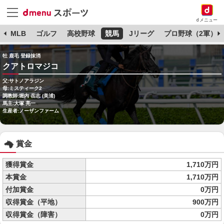
dメニュー
球
MLB
ゴルフ
高校野球
競馬
Jリーグ
プロ野球（2軍）
牡 鹿毛 登録抹消
クアトロマジコ
父:サトノアラジン
母:ミスティーク2
調教師:堀内 岳志 (美浦)
馬主:大塚 亮一
生産者:ノーザンファーム
賞金
獲得賞金
1,710万円
本賞金
1,710万円
付加賞金
0万円
収得賞金（平地）
900万円
収得賞金（障害）
0万円