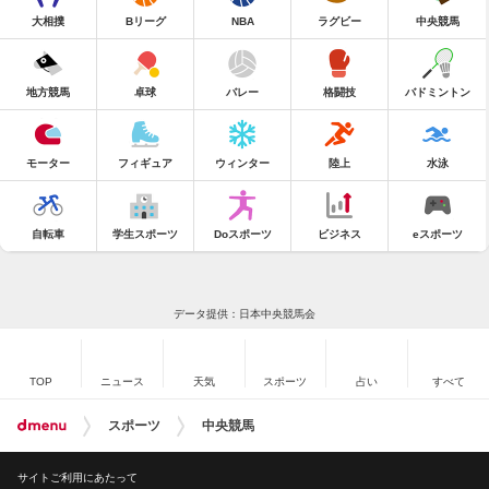
大相撲
Bリーグ
NBA
ラグビー
中央競馬
地方競馬
卓球
バレー
格闘技
バドミントン
モーター
フィギュア
ウィンター
陸上
水泳
自転車
学生スポーツ
Doスポーツ
ビジネス
eスポーツ
データ提供：日本中央競馬会
TOP
ニュース
天気
スポーツ
占い
すべて
スポーツ
中央競馬
サイトご利用にあたって