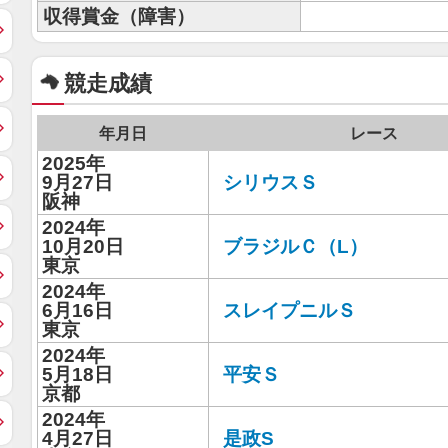
収得賞金（障害）
競走成績
年月日
レース
2025年
9月27日
シリウスＳ
阪神
2024年
10月20日
ブラジルＣ（L）
東京
2024年
6月16日
スレイプニルＳ
東京
2024年
5月18日
平安Ｓ
京都
2024年
4月27日
是政S