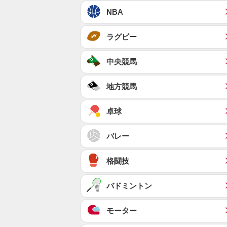
NBA
ラグビー
中央競馬
地方競馬
卓球
バレー
格闘技
バドミントン
モーター