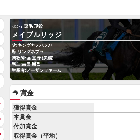
セン7 栗毛 現役
メイプルリッジ
父:キングカメハメハ
母:リングネブラ
調教師:堀 宣行 (美浦)
馬主:吉田 勝己
生産者:ノーザンファーム
賞金
獲得賞金
本賞金
付加賞金
収得賞金（平地）