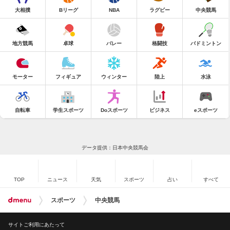
大相撲
Bリーグ
NBA
ラグビー
中央競馬
地方競馬
卓球
バレー
格闘技
バドミントン
モーター
フィギュア
ウィンター
陸上
水泳
自転車
学生スポーツ
Doスポーツ
ビジネス
eスポーツ
データ提供：日本中央競馬会
TOP
ニュース
天気
スポーツ
占い
すべて
スポーツ
中央競馬
サイトご利用にあたって