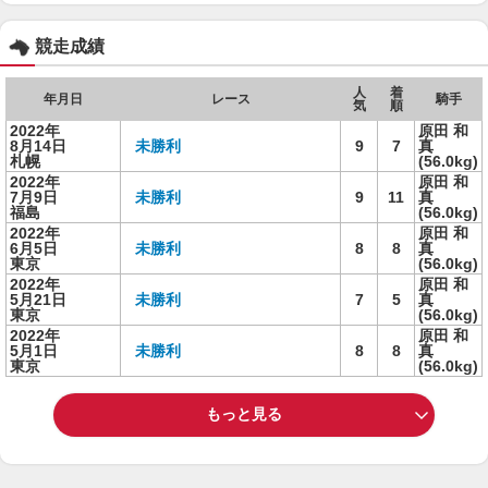
競走成績
人
着
年月日
レース
騎手
気
順
2022年
原田 和
8月14日
未勝利
9
7
真
札幌
(56.0kg)
2022年
原田 和
7月9日
未勝利
9
11
真
福島
(56.0kg)
2022年
原田 和
6月5日
未勝利
8
8
真
東京
(56.0kg)
2022年
原田 和
5月21日
未勝利
7
5
真
東京
(56.0kg)
2022年
原田 和
5月1日
未勝利
8
8
真
東京
(56.0kg)
もっと見る