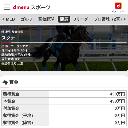
dメニュー
球
MLB
ゴルフ
高校野球
競馬
Jリーグ
プロ野球（2軍）
牡 鹿毛 登録抹消
スクナ
父:ホッコータルマエ
母:マイネリスペクト
調教師:堀内 岳志 (美浦)
馬主:鈴木 康弘
生産者:上野 正恵
賞金
獲得賞金
439万円
本賞金
439万円
付加賞金
0万円
収得賞金（平地）
0万円
収得賞金（障害）
0万円