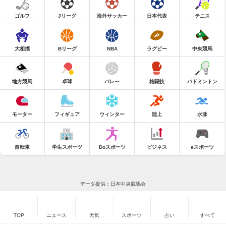
ゴルフ
Jリーグ
海外サッカー
日本代表
テニス
大相撲
Bリーグ
NBA
ラグビー
中央競馬
地方競馬
卓球
バレー
格闘技
バドミントン
モーター
フィギュア
ウィンター
陸上
水泳
自転車
学生スポーツ
Doスポーツ
ビジネス
eスポーツ
データ提供：日本中央競馬会
TOP
ニュース
天気
スポーツ
占い
すべて