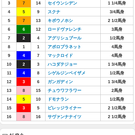
3
7
14
セイウンシデン
1 1/4馬身
4
5
9
スクナ
3/4馬身
5
7
13
キボウノホシ
2 1/2馬身
6
6
12
ロードヴァレンチ
3馬身
7
2
4
アグリシュブール
1/2馬身
8
1
1
アポロプラネット
4馬身
9
4
7
マックロイド
4馬身
10
2
3
ハコダテジョー
1 3/4馬身
11
4
8
シゲルジンベイザメ
1/2馬身
12
3
6
ガンガディン
1 3/4馬身
13
8
15
チュウワフラワー
2馬身
14
5
10
ドモナラン
1/2馬身
15
3
5
ビレッジライナー
2 1/2馬身
16
8
16
サヴァンナナイツ
2 1/2馬身