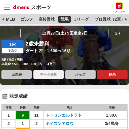
dメニュー
球
MLB
ゴルフ
高校野球
競馬
Jリーグ
プロ野球（2軍）
11月27日(土) 5回東京7日
2R
2歳未勝利
1R
9:50
ダート 左・1,600m 16頭
2歳 (混合) 馬齢
本賞金：510、200、130、77、51万円
出馬表
データ分析
オッズ
結果
競走成績
着順
枠番
馬番
馬名
着差
1
6
11
トーセンエルドラド
1.39.0
2
1
2
ポイズンアロウ
3/4馬身