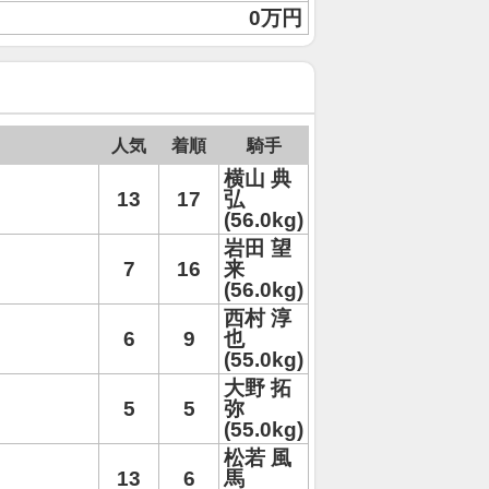
0万円
人気
着順
騎手
横山 典
13
17
弘
(56.0kg)
岩田 望
7
16
来
(56.0kg)
西村 淳
6
9
也
(55.0kg)
大野 拓
5
5
弥
(55.0kg)
松若 風
13
6
馬