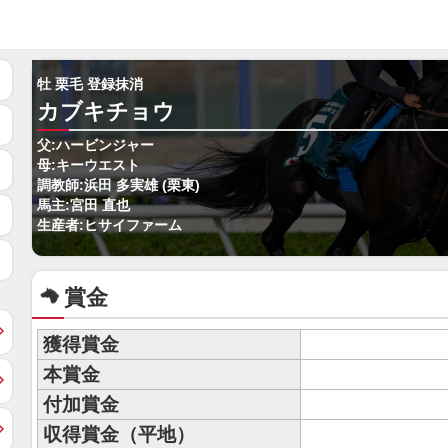
牡 栗毛 登録抹消
カブキチョウ
父:ハービンジャー
母:キーウエスト
調教師:浜田 多実雄 (栗東)
馬主:宮田 直也
生産者:ヒサイファーム
賞金
獲得賞金
本賞金
付加賞金
収得賞金（平地）