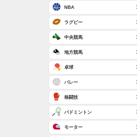
NBA
ラグビー
中央競馬
地方競馬
卓球
バレー
格闘技
バドミントン
モーター