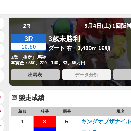
2R
3月4日(土) 1回阪
3R
3歳未勝利
10:50
ダート 右・1,400m 16頭
3歳 ［指定］ 馬齢
本賞金：550、220、140、83、55万円
出馬表
データ分析
競走成績
着順
枠番
馬番
馬名
1
3
6
キングオブザナイル