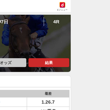
dメニュー
神7日
4R
オッズ
結果
着差
1.26.7