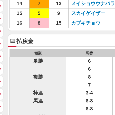
14
7
13
メイショウウナバラ
15
5
9
スカイゲイザー
16
8
15
カブキチョウ
払戻金
種類
馬番
単勝
6
6
複勝
8
7
枠連
3-4
馬連
6-8
6-8