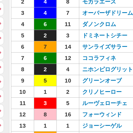
2
4
8
モカラエース
3
4
7
オーバーザドリーム
4
6
11
ダノンクロム
5
2
3
ドミネートシチー
6
7
14
サンライズサラー
7
6
12
ココラフィネ
8
2
4
ニホンピログリット
9
5
10
グリーンオーブ
10
1
2
クリノヒーロー
11
3
5
ルーヴェローチェ
12
8
16
フォーウィンド
13
1
1
ジョーシーゲル