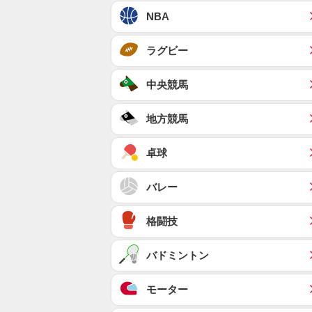
NBA
ラグビー
中央競馬
地方競馬
卓球
バレー
格闘技
バドミントン
モーター