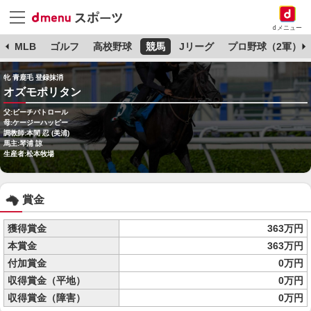
dメニュー
球
MLB
ゴルフ
高校野球
競馬
Jリーグ
プロ野球（2軍）
牝 青鹿毛 登録抹消
オズモポリタン
父:ビーチパトロール
母:ケージーハッピー
調教師:本間 忍 (美浦)
馬主:琴浦 諒
生産者:松本牧場
賞金
獲得賞金
363万円
本賞金
363万円
付加賞金
0万円
収得賞金（平地）
0万円
収得賞金（障害）
0万円