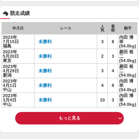
競走成績
人
着
年月日
レース
騎手
気
順
2023年
内田 博
7月15日
未勝利
3
8
幸
福島
(54.0kg)
2023年
菱田 裕
5月20日
未勝利
2
3
二
東京
(54.0kg)
2023年
菱田 裕
4月29日
未勝利
3
4
二
新潟
(54.0kg)
2023年
内田 博
4月1日
未勝利
4
8
幸
中山
(54.0kg)
2023年
内田 博
3月4日
未勝利
10
3
幸
中山
(54.0kg)
もっと見る