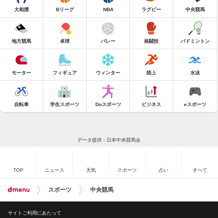
大相撲
Bリーグ
NBA
ラグビー
中央競馬
地方競馬
卓球
バレー
格闘技
バドミントン
モーター
フィギュア
ウィンター
陸上
水泳
自転車
学生スポーツ
Doスポーツ
ビジネス
eスポーツ
データ提供：日本中央競馬会
TOP
ニュース
天気
スポーツ
占い
すべて
スポーツ
中央競馬
サイトご利用にあたって