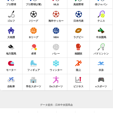
プロ野球
プロ野球(2軍)
MLB
高校野球
侍ジャパン
ゴルフ
Jリーグ
海外サッカー
日本代表
テニス
大相撲
Bリーグ
NBA
ラグビー
中央競馬
地方競馬
卓球
バレー
格闘技
バドミントン
モーター
フィギュア
ウィンター
陸上
水泳
自転車
学生スポーツ
Doスポーツ
ビジネス
eスポーツ
データ提供：日本中央競馬会