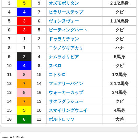
3
5
9
オズモポリタン
2 1/2馬身
4
4
7
ヒラリーステップ
クビ
5
3
6
ヴォンヌヴォー
1 1/4馬身
6
3
5
ビーティングハート
クビ
7
1
2
ドゥラミチャン
クビ
8
1
1
ニシノツキアカリ
ハナ
9
2
4
ナムラオリビア
5馬身
10
4
8
スペロ
クビ
11
8
15
コトシロ
1/2馬身
12
7
14
フェアリーパイン
3 1/2馬身
13
8
16
ウォーカーカップ
3/4馬身
14
7
13
サクラグラシュー
クビ
15
5
10
スマイリングウェイ
4馬身
16
6
11
ポルトロッソ
大差