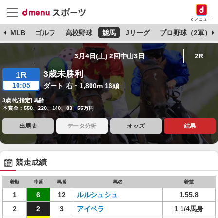
dメニュー
球
MLB
ゴルフ
高校野球
競馬
Jリーグ
プロ野球（2軍）
3月4日(土) 2回中山3日
2R
3歳未勝利
1R
10:05
ダート 右・1,800m 16頭
3歳 牝[指定] 馬齢
本賞金：550、220、140、83、55万円
出馬表
データ分析
オッズ
結果
競走成績
着順
枠番
馬番
馬名
着差
1
6
12
ルルシュシュ
1.55.8
2
2
3
アイベラ
1 1/4馬身