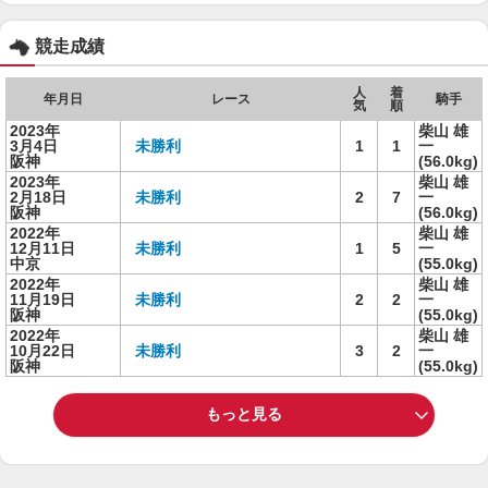
競走成績
人
着
年月日
レース
騎手
気
順
2023年
柴山 雄
3月4日
未勝利
1
1
一
阪神
(56.0kg)
2023年
柴山 雄
2月18日
未勝利
2
7
一
阪神
(56.0kg)
2022年
柴山 雄
12月11日
未勝利
1
5
一
中京
(55.0kg)
2022年
柴山 雄
11月19日
未勝利
2
2
一
阪神
(55.0kg)
2022年
柴山 雄
10月22日
未勝利
3
2
一
阪神
(55.0kg)
もっと見る