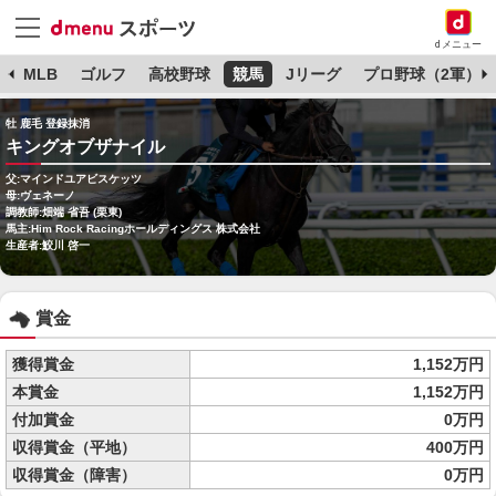
dメニュー
球
MLB
ゴルフ
高校野球
競馬
Jリーグ
プロ野球（2軍）
牡 鹿毛 登録抹消
キングオブザナイル
父:マインドユアビスケッツ
母:ヴェネーノ
調教師:畑端 省吾 (栗東)
馬主:Him Rock Racingホールディングス 株式会社
生産者:鮫川 啓一
賞金
獲得賞金
1,152万円
本賞金
1,152万円
付加賞金
0万円
収得賞金（平地）
400万円
収得賞金（障害）
0万円