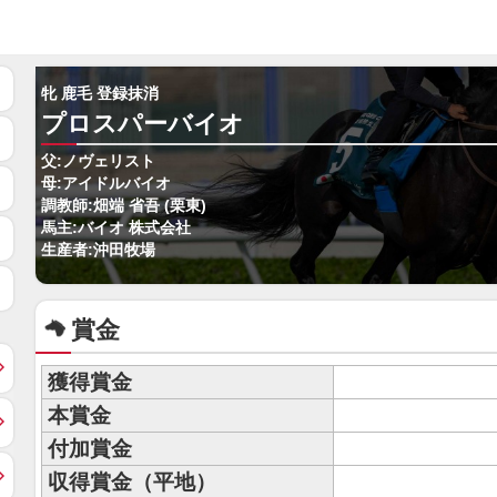
牝 鹿毛 登録抹消
プロスパーバイオ
父:ノヴェリスト
母:アイドルバイオ
調教師:畑端 省吾 (栗東)
馬主:バイオ 株式会社
生産者:沖田牧場
賞金
獲得賞金
本賞金
付加賞金
収得賞金（平地）