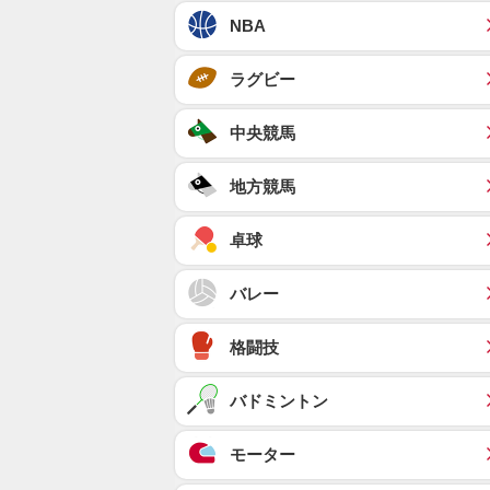
NBA
ラグビー
中央競馬
地方競馬
卓球
バレー
格闘技
バドミントン
モーター