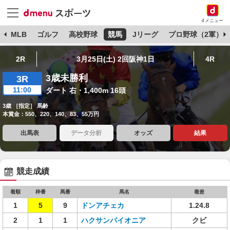
dメニュー
球
MLB
ゴルフ
高校野球
競馬
Jリーグ
プロ野球（2軍）
2R
3月25日(土) 2回阪神1日
4R
3歳未勝利
3R
11:00
ダート 右・1,400m 16頭
3歳 ［指定］ 馬齢
本賞金：550、220、140、83、55万円
出馬表
データ分析
オッズ
結果
競走成績
着順
枠番
馬番
馬名
着差
1
5
9
ドンアチェカ
1.24.8
2
1
1
ハクサンパイオニア
クビ