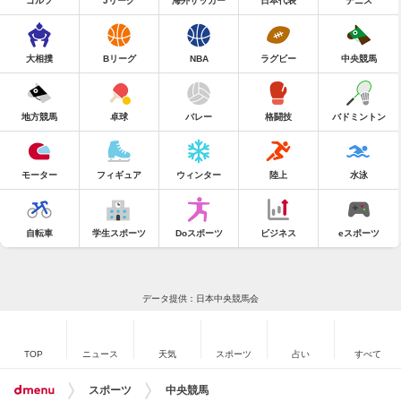
ゴルフ
Jリーグ
海外サッカー
日本代表
テニス
大相撲
Bリーグ
NBA
ラグビー
中央競馬
地方競馬
卓球
バレー
格闘技
バドミントン
モーター
フィギュア
ウィンター
陸上
水泳
自転車
学生スポーツ
Doスポーツ
ビジネス
eスポーツ
データ提供：日本中央競馬会
TOP
ニュース
天気
スポーツ
占い
すべて
スポーツ
中央競馬