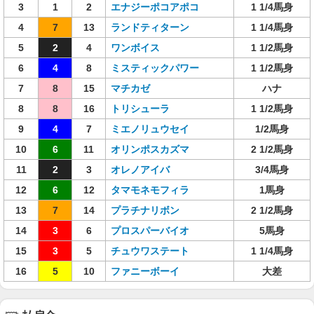
3
1
2
エナジーポコアポコ
1 1/4馬身
4
7
13
ランドティターン
1 1/4馬身
5
2
4
ワンボイス
1 1/2馬身
6
4
8
ミスティックパワー
1 1/2馬身
7
8
15
マチカゼ
ハナ
8
8
16
トリシューラ
1 1/2馬身
9
4
7
ミエノリュウセイ
1/2馬身
10
6
11
オリンポスカズマ
2 1/2馬身
11
2
3
オレノアイバ
3/4馬身
12
6
12
タマモネモフィラ
1馬身
13
7
14
プラチナリボン
2 1/2馬身
14
3
6
プロスパーバイオ
5馬身
15
3
5
チュウワステート
1 1/4馬身
16
5
10
ファニーボーイ
大差