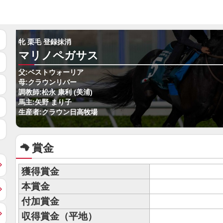
牝 栗毛 登録抹消
マリノペガサス
父:ベストウォーリア
母:クラウンリバー
調教師:松永 康利 (美浦)
馬主:矢野 まり子
生産者:クラウン日高牧場
賞金
獲得賞金
本賞金
付加賞金
収得賞金（平地）