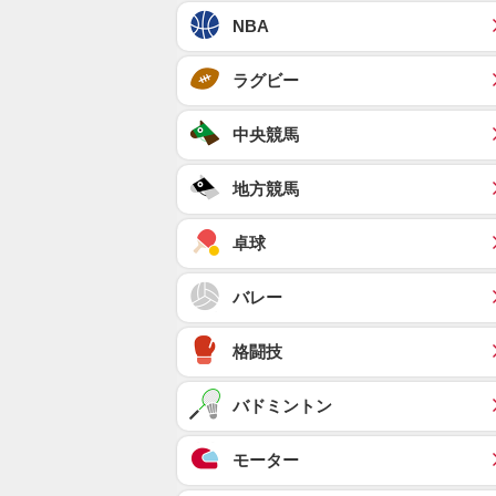
NBA
ラグビー
中央競馬
地方競馬
卓球
バレー
格闘技
バドミントン
モーター