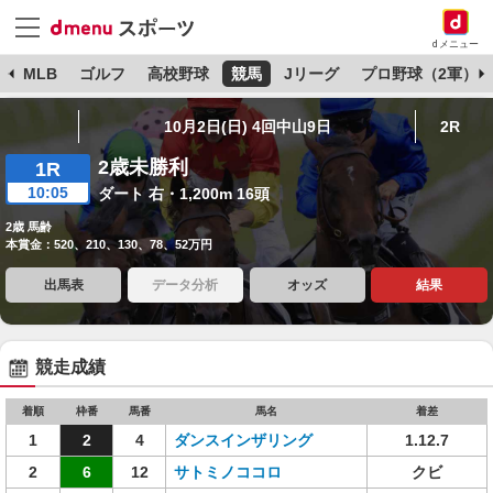
dメニュー
球
MLB
ゴルフ
高校野球
競馬
Jリーグ
プロ野球（2軍）
10月2日(日) 4回中山9日
2R
2歳未勝利
1R
10:05
ダート 右・1,200m 16頭
2歳 馬齢
本賞金：520、210、130、78、52万円
出馬表
データ分析
オッズ
結果
競走成績
着順
枠番
馬番
馬名
着差
1
2
4
ダンスインザリング
1.12.7
2
6
12
サトミノココロ
クビ