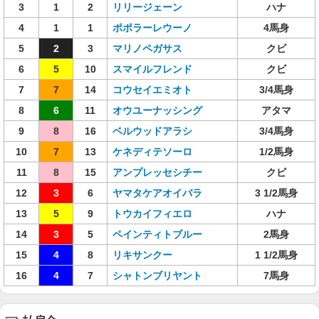
3
1
2
リリージェーン
ハナ
4
1
1
ポポラーレウーノ
4馬身
5
2
3
マリノペガサス
クビ
6
5
10
スマイルフレンド
クビ
7
7
14
コウセイエミオト
3/4馬身
8
6
11
オウユーナッシング
アタマ
9
8
16
ベルウッドアラシ
3/4馬身
10
7
13
ケネディテソーロ
1/2馬身
11
8
15
アンプレッセシチー
クビ
12
3
6
ヤマタケアオイバラ
3 1/2馬身
13
5
9
トウカイフィエロ
ハナ
14
3
5
ペインティトブルー
2馬身
15
4
8
リキサンクー
1 1/2馬身
16
4
7
シャトンブリヤント
7馬身