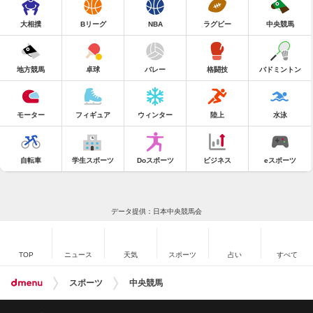
大相撲
Bリーグ
NBA
ラグビー
中央競馬
地方競馬
卓球
バレー
格闘技
バドミントン
モーター
フィギュア
ウィンター
陸上
水泳
自転車
学生スポーツ
Doスポーツ
ビジネス
eスポーツ
データ提供：日本中央競馬会
TOP
ニュース
天気
スポーツ
占い
すべて
スポーツ
中央競馬