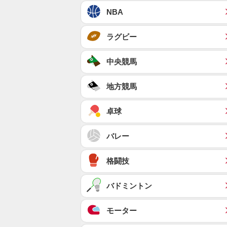
NBA
ラグビー
中央競馬
地方競馬
卓球
バレー
格闘技
バドミントン
モーター