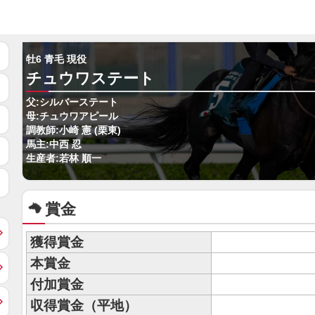
牡6 青毛 現役
チュウワステート
父:シルバーステート
母:チュウワアピール
調教師:小崎 憲 (栗東)
馬主:中西 忍
生産者:若林 順一
賞金
獲得賞金
本賞金
付加賞金
収得賞金（平地）