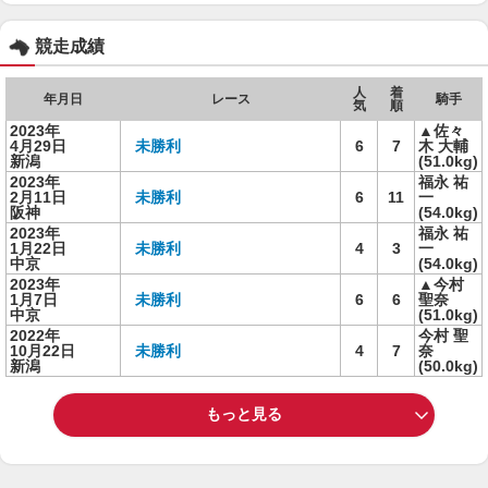
競走成績
人
着
年月日
レース
騎手
気
順
2023年
▲佐々
4月29日
未勝利
6
7
木 大輔
新潟
(51.0kg)
2023年
福永 祐
2月11日
未勝利
6
11
一
阪神
(54.0kg)
2023年
福永 祐
1月22日
未勝利
4
3
一
中京
(54.0kg)
2023年
▲今村
1月7日
未勝利
6
6
聖奈
中京
(51.0kg)
2022年
今村 聖
10月22日
未勝利
4
7
奈
新潟
(50.0kg)
もっと見る