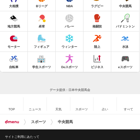
大相撲
Bリーグ
NBA
ラグビー
中央競馬
地方競馬
卓球
バレー
格闘技
バドミントン
モーター
フィギュア
ウィンター
陸上
水泳
自転車
学生スポーツ
Doスポーツ
ビジネス
eスポーツ
データ提供：日本中央競馬会
TOP
ニュース
天気
スポーツ
占い
すべて
スポーツ
中央競馬
サイトご利用にあたって