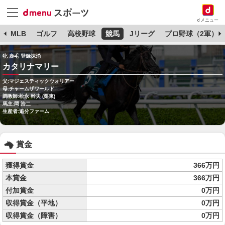
dメニュー
球
MLB
ゴルフ
高校野球
競馬
Jリーグ
プロ野球（2軍）
牝 鹿毛 登録抹消
カタリナマリー
父:マジェスティックウォリアー
母:チャームザワールド
調教師:松永 幹夫 (栗東)
馬主:岡 浩二
生産者:追分ファーム
賞金
獲得賞金
366万円
本賞金
366万円
付加賞金
0万円
収得賞金（平地）
0万円
収得賞金（障害）
0万円