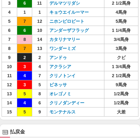
3
6
11
デルマツリダシ
2 1/2馬身
4
1
1
キョウエイルーマー
4馬身
5
7
12
ニホンピロビート
5馬身
6
6
10
アンダーザフラッグ
1 1/4馬身
7
8
14
カタリナマリー
3/4馬身
8
7
13
ワンダーミズ
3馬身
9
2
2
アンドゥ
クビ
10
3
4
アクラシア
1 3/4馬身
11
4
7
クリノトンイ
2 1/2馬身
12
3
5
ビネッサ
9馬身
13
5
8
オレゴノミ
1/2馬身
14
4
6
クリノダンディー
1/2馬身
15
5
9
モンテナルス
大差
払戻金