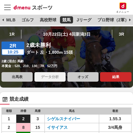
dメニュー
球
MLB
ゴルフ
高校野球
競馬
Jリーグ
プロ野球（2軍）
1R
10月22日(土) 4回新潟3日
3R
2歳未勝利
2R
10:25
ダート 左・1,800m 15頭
2歳 (混合) 馬齢
本賞金：520、210、130、78、52万円
出馬表
データ分析
オッズ
結果
競走成績
着順
枠番
馬番
馬名
着差
1
2
3
シゲルスナイパー
1.55.3
2
8
15
イサイアス
3/4馬身